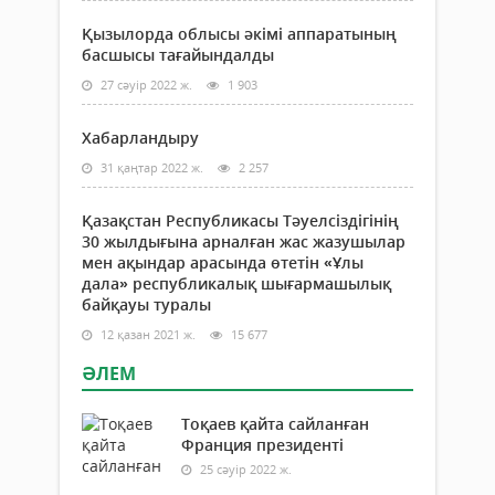
Қызылорда облысы әкімі аппаратының
басшысы тағайындалды
27 сәуір 2022 ж.
1 903
Хабарландыру
31 қаңтар 2022 ж.
2 257
Қазақстан Республикасы Тәуелсіздігінің
30 жылдығына арналған жас жазушылар
мен ақындар арасында өтетін «Ұлы
дала» республикалық шығармашылық
байқауы туралы
12 қазан 2021 ж.
15 677
ӘЛЕМ
Тоқаев қайта сайланған
Франция президенті
25 сәуір 2022 ж.