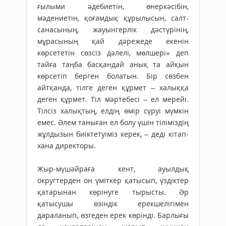
ғылыми әдебиетін, өнер­кәсібін,
мәдениетін, қо­ғамдық құры­лысын, салт-
санасының, жауынгерлік дәс­түрінің,
мұрасының қай дәрежеде екенін
көрсететін сөзсіз дәлелі, мөл­шері» деп
тайға таңба басқандай анық та айқын
көрсетіп берген болатын. Бір сөзбен
айтқанда, тілге деген құрмет – халыққа
деген құрмет. Тіл мәр­тебесі – ел мерейі.
Тілсіз халықтың, ел­дің өмір сүруі мүмкін
емес. Әлем таныған ел болу үшін тілі­міздің
жұлдызын биіктетуіміз керек, – деді кітап­
хана директоры.
Жыр-мүшәйраға кент, ауылдық
округтерден он үміт­кер қатысып, үздіктер
қатарынан көрінуге ты­рысты. Әр
қатысушы өзін­дік ерекшелігімен
дараланып, өзгеден ерек көрінді. Барлығы