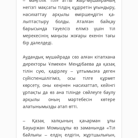
– мәңгілік тіл» атты жыр-мүшәйраның
негізгі мақ­са­ты тілдің құдіретін ұғындыру,
насихаттау ар­­­қылы өмір­шеңдігін қа­
лыптастыру болды. Атал­­ған байқау
барысында тәуел­сіз еліміз үшін тіл
мерекесінің маңызы жо­ғары екенін тағы
бір дә­лелдеді.
Аудандық мүшәйрада сөз алған кітапхана
директоры Ұлмекен Меңдібаева да қазақ
тілін сүю, қадірлеу – ұлты­мыз­ға деген
сүйіспеншілігіміз, осы тілге құрмет
көрсету, оны кеңінен насихаттап, кейінгі
ұрпақты да өз ана тілін­де сөйлеуге баулу
арқылы оның мәртебесін көтере
алатынымызды атап өтті.
– Қазақ халқының қаһарман ұлы
Бауыржан Момыш­ұлы өз заманында «Тіл
байлығы – ел­дің елдігін, жұрт­шы­лығын,