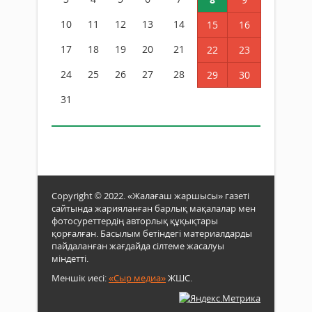
10
11
12
13
14
15
16
17
18
19
20
21
22
23
24
25
26
27
28
29
30
31
Copyright © 2022. «Жалағаш жаршысы» газеті
сайтында жарияланған барлық мақалалар мен
фотосуреттердің авторлық құқықтары
қорғалған. Басылым бетіндегі материалдарды
пайдаланған жағдайда сілтеме жасалуы
міндетті.
Меншік иесі:
«Сыр медиа»
ЖШС.