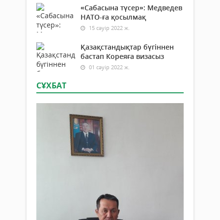
«Сабасына түсер»: Медведев
НАТО-ға қосылмақ
15 сәуір 2022 ж.
Қазақстандықтар бүгіннен
бастап Кореяға визасыз
01 сәуір 2022 ж.
СҰХБАТ