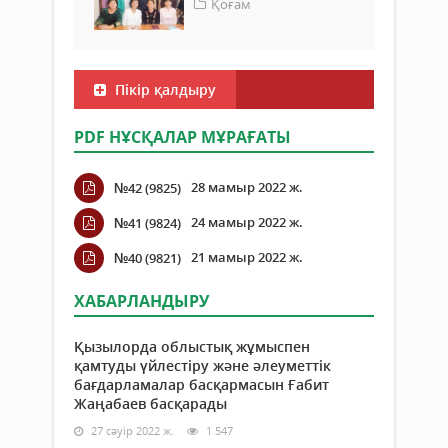
Қоғам
Пікір қалдыру
PDF НҰСҚАЛАР МҰРАҒАТЫ
28 мамыр 2022 ж.
№42 (9825)
24 мамыр 2022 ж.
№41 (9824)
21 мамыр 2022 ж.
№40 (9821)
ХАБАРЛАНДЫРУ
Қызылорда облыстық жұмыспен
қамтуды үйлестіру және әлеуметтік
бағдарламалар басқармасын Ғабит
Жаңабаев басқарады
27 сәуір 2022 ж.
1 547