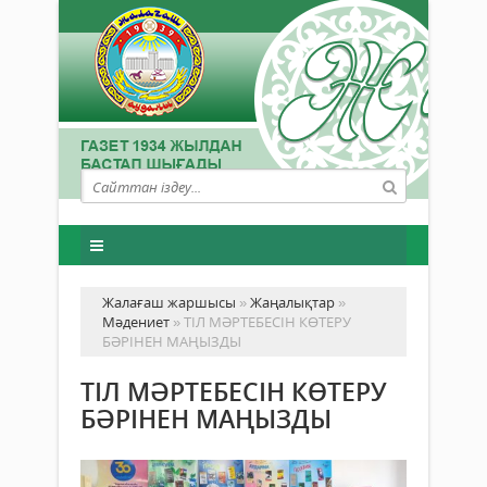
Жалағаш жаршысы
»
Жаңалықтар
»
Мәдениет
» ТІЛ МӘРТЕБЕСІН КӨТЕРУ
БӘРІНЕН МАҢЫЗДЫ
ТІЛ МӘРТЕБЕСІН КӨТЕРУ
БӘРІНЕН МАҢЫЗДЫ