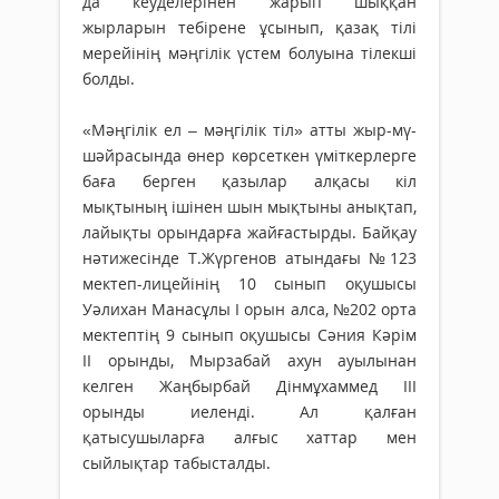
да кеу­делерінен жарып шыққан
жырларын тебірене ұсы­нып, қазақ тілі
мерейінің мәңгілік үстем болуына тілекші
болды.
«Мәңгілік ел – мәңгілік тіл» атты жыр-мү­
шәй­расында өнер көрсеткен үміткерлерге
баға берген қазылар алқасы кіл
мықтының ішінен шын мықтыны анықтап,
лайықты орындарға жай­ғастырды. Байқау
нәтижесінде Т.Жүргенов атын­да­ғы №123
мектеп-лицейінің 10 сынып оқушысы
Уәлихан Ма­нас­ұлы І орын алса, №202 орта
мектептің 9 сынып оқушысы Сәния Кәрім
ІІ орынды, Мырзабай ахун ауылынан
келген Жаңбырбай Дінмұхаммед ІІІ
орынды иеленді. Ал қалған
қатысушыларға алғыс хаттар мен
сыйлықтар табысталды.