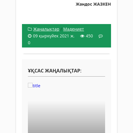
Жандос ЖАЗКЕН
Жаңалықтар
/
Мәдениет
09 қыркүйек 2021 ж.
450
0
ҰҚСАС ЖАҢАЛЫҚТАР: