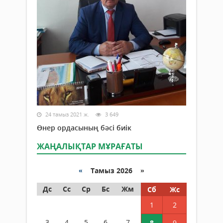
24 тамыз 2021 ж.
3 649
Өнер ордасының бәсі биік
ЖАҢАЛЫҚТАР МҰРАҒАТЫ
«
Тамыз 2026 »
Дс
Сс
Ср
Бс
Жм
Сб
Жс
1
2
3
4
5
6
7
8
9