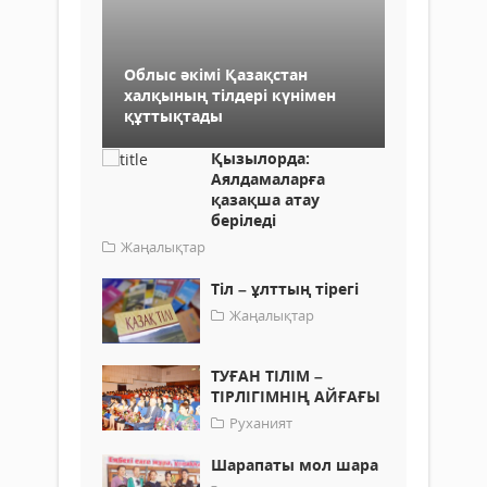
Облыс әкімі Қазақстан
халқының тілдері күнімен
құттықтады
Қызылорда:
Аялдамаларға
қазақша атау
беріледі
Жаңалықтар
Тіл – ұлттың тірегі
Жаңалықтар
ТУҒАН ТІЛІМ –
ТІРЛІГІМНІҢ АЙҒАҒЫ
Руханият
Шарапаты мол шара