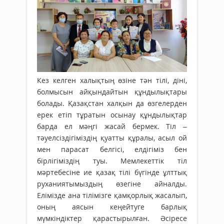
Кез келген халықтың өзіне тән тілі, діні,
болмысын айқындайтын құндылықтары
болады. Қазақстан халқын да өзгелерден
ерек етіп тұратын осынау құндылықтар
барда ел мәңгі жасай бермек. Тіл –
тәуелсіздігіміздің қуатты құралы, асыл ой
мен парасат белгісі, елдігіміз бен
бірлігіміздің туы. Мемлекеттік тіл
мәртебесіне ие қазақ тілі бүгінде ұлттық
руханиятымыздың өзегіне айналды.
Елімізде ана тілімізге қамқорлық жасалып,
оның аясын кеңейтуге барлық
мүмкіндіктер қарастырылған. Әсіресе