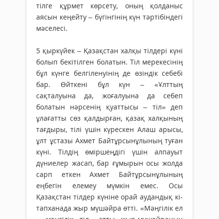
тілге құрмет көрсету, оның қолданыс
аясын кеңейту – бүгінгінің күн тәртібіндегі
мәселесі.
5 қыркүйек – Қазақстан халқы тілдері күні
бо­лып бекітілген болатын. Тіл мерекесінің
бұл күнге бел­гі­ле­нуінің де өзіндік себебі
бар. Өйткені бұл күн – «Ұлттың
сақталуына да, жоғалуына да себеп
болатын нәрсенің қуаттысы – тіл» деп
ұлағатты сөз қалдырған, қазақ халқының
тағдыры, тілі үшін күрескен Алаш арысы,
ұлт ұстазы Ахмет Байтұрсынұлының туған
күні. Тілдің өміршеңдігі үшін алпауыт
дүниелер жасап, бар ғұмырын осы жолда
сарп еткен Ахмет Байтұрсынұлының
еңбегін елемеу мүмкін емес. Осы
Қазақстан тілдер күніне орай аудандық кі­
тапханада жыр мүшәйра өтті. «Мәңгілік ел