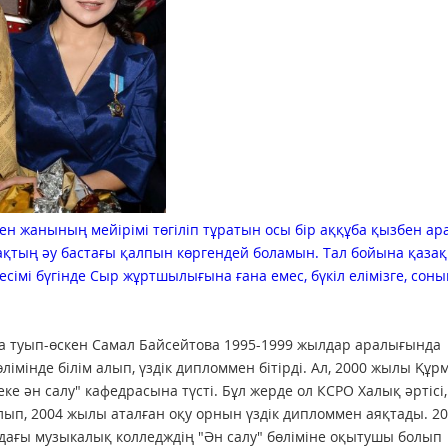
нен жанының мейірімі төгіліп тұратын осы бір аққұба қызбен ар
ақтың әу бастағы қалпын көргендей боламын. Тал бойына қазақ
імі бүгінде Сыр жұртшылығына ғана емес, бүкіл елімізге, соны
а туып-өскен Самал Байсейтова 1995-1999 жылдар аралығында
імінде білім алып, үздік дипломмен бітірді. Ал, 2000 жылы Құр
 ән салу" кафедрасына түсті. Бұл жерде ол КСРО Халық әртісі,
лып, 2004 жылы аталған оқу орнын үздік дипломмен аяқтады. 2
дағы музыкалық колледждің "Ән салу" бөліміне оқытушы болып