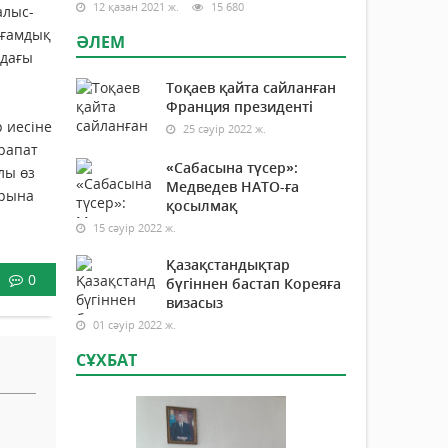
12 қазан 2021 ж.
15 680
алыс-
оғамдық
ӘЛЕМ
ндағы
Тоқаев қайта сайланған
Франция президенті
 иесіне
25 сәуір 2022 ж.
арапат
«Сабасына түсер»:
лы өз
Медведев НАТО-ға
арына
қосылмақ
15 сәуір 2022 ж.
Қазақстандықтар
0
бүгіннен бастап Кореяға
визасыз
01 сәуір 2022 ж.
СҰХБАТ