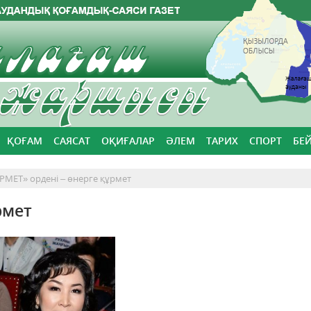
ҚОҒАМ
САЯСАТ
ОҚИҒАЛАР
ӘЛЕМ
ТАРИХ
СПОРТ
БЕ
РМЕТ» ордені – өнерге құрмет
рмет