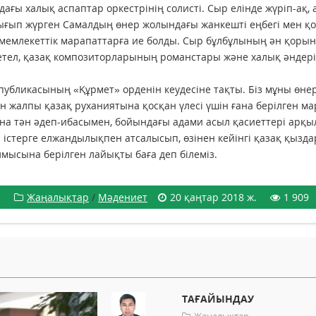
ағы халық аспаптар оркестрінің солисті. Сыр елінде жүріп-ақ, 
ығып жүрген Самалдың өнер жолындағы жанкешті еңбегі мен қ
ген мемлекеттік марапаттарға ие болды. Сыр бұлбұлының ән қоры
етел, қазақ композиторларының романстары және халық әндері
убликасының «Құрмет» орденін кеудесіне тақты. Біз мұны өнер
ен жалпы қазақ руханиятына қосқан үлесі үшін ғана берілген м
на тән әдеп-ибасымен, бойындағы адами асыл қасиеттері арқы
ті істерге елжандылықпен атсалысып, өзінен кейінгі қазақ қызд
олмысына берілген лайықты баға деп білеміз.
Жаңалықтар
/
Мәдениет
20 қаңтар 2018 ж.
1 909
ТАҒАЙЫНДАУ