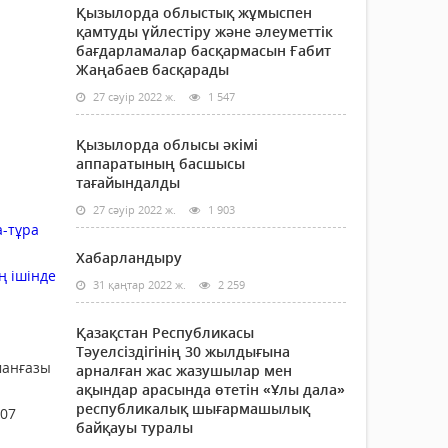
Қызылорда облыстық жұмыспен
қамтуды үйлестіру және әлеуметтік
бағдарламалар басқармасын Ғабит
Жаңабаев басқарады
27 сәуір 2022 ж.
1 547
Қызылорда облысы әкімі
аппаратының басшысы
тағайындалды
27 сәуір 2022 ж.
1 903
а-тұра
Хабарландыру
ң ішінде
31 қаңтар 2022 ж.
2 259
Қазақстан Республикасы
Тәуелсіздігінің 30 жылдығына
манғазы
арналған жас жазушылар мен
ақындар арасында өтетін «Ұлы дала»
республикалық шығармашылық
007
байқауы туралы