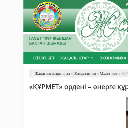
НЕГІЗГІ БЕТ
ЖАҢАЛЫҚТАР
ЭКОНОМИКА
Жалағаш жаршысы
»
Жаңалықтар
»
Мәдениет
» «ҚҰ
«ҚҰРМЕТ» ордені – өнерге құ