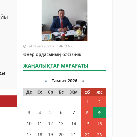
ОЙЫ
24 тамыз 2021 ж.
3 650
Өнер ордасының бәсі биік
ЖАҢАЛЫҚТАР МҰРАҒАТЫ
лды
«
Тамыз 2026 »
Дс
Сс
Ср
Бс
Жм
Сб
Жс
1
2
3
4
5
6
7
8
9
10
11
12
13
14
15
16
17
18
19
20
21
22
23