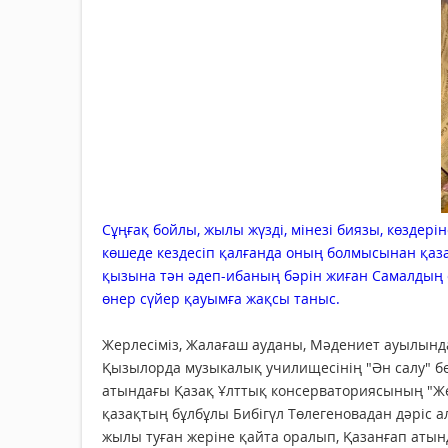
Сұңғақ бойлы, жылы жүзді, мінезі биязы, көздері
көшеде кездесіп қалғанда оның болмысынан қаз
қызына тән әдеп-ибаның бәрін жиған Самалдың ес
өнер сүйер қауымға жақсы таныс.
Жерлесіміз, Жалағаш ауданы, Мәдениет ауылынд
Қызылорда музыкалық училищесінің "Ән салу" бөл
атындағы Қазақ Ұлттық консерваториясының "Жеке
қазақтың бұлбұлы Бибігүл Төлегеновадан дәріс а
жылы туған жеріне қайта оралып, Қазанғап атын