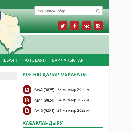
ЙНЕБАЯН
ФОТОБАЯН
БАЙЛАНЫСТАР
PDF НҰСҚАЛАР МҰРАҒАТЫ
28 мамыр 2022 ж.
№42 (9825)
24 мамыр 2022 ж.
№41 (9824)
21 мамыр 2022 ж.
№40 (9821)
ХАБАРЛАНДЫРУ