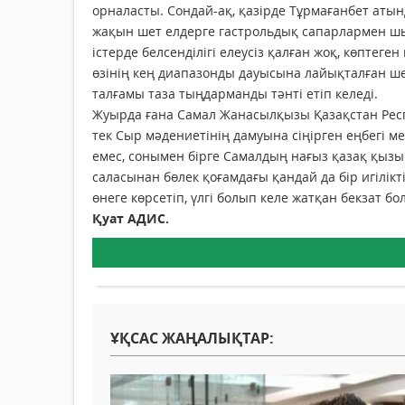
орналасты. Сондай-ақ, қазірде Тұрмағанбет атынд
жақын шет елдерге гастрольдық сапарлармен ш
істерде белсенділігі елеусіз қалған жоқ, көпте
өзінің кең диапазонды дауысына лайықталған ш
талғамы таза тыңдарманды тәнті етіп келеді.
Жуырда ғана Самал Жанасылқызы Қазақстан Респ
тек Сыр мәдениетінің дамуына сіңірген еңбегі м
емес, сонымен бірге Самалдың нағыз қазақ қызы
саласынан бөлек қоғамдағы қандай да бір игілік
өнеге көрсетіп, үлгі болып келе жатқан бекзат б
Қуат АДИС.
ҰҚСАС ЖАҢАЛЫҚТАР: