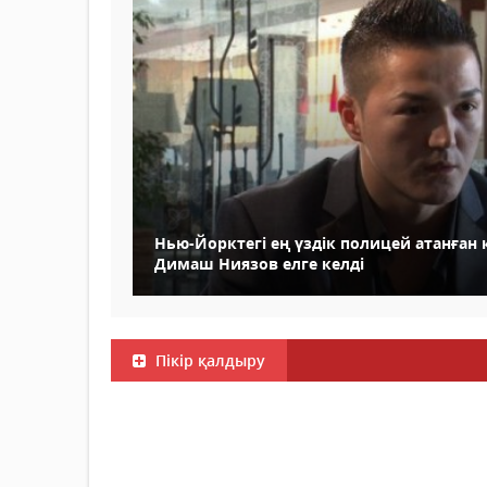
Нью-Йорктегі ең үздік полицей атанған 
Димаш Ниязов елге келді
Пікір қалдыру