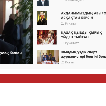
Жаңалықтар
АУДАНЫМЫЗДЫҢ АБЫР
АСҚАҚТАЙ БЕРСІН
Руханият
ҚАЗАҚ ҚЫЗДЫ ҚЫРЫҚ
ҮЙДЕН ТЫЙҒАН
Руханият
Жылдың үздік спорт
қазақ баласы
журналистері белгілі бо
Қоғам