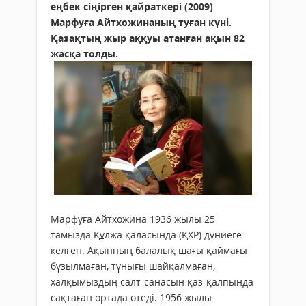
еңбек сіңірген қайраткері (2009)
Марфуға Айтхожинаның туған күні.
Қазақтың жыр аққуы атанған ақын 82
жасқа толды.
Марфуға Айтхожина 1936 жылы 25
тамызда Құлжа қаласында (ҚХР) дүниеге
келген. Ақынның балалық шағы қаймағы
бұзылмаған, тұнығы шайқалмаған,
халқымыздың салт-санасын қаз-қалпында
сақтаған ортада өтеді. 1956 жылы