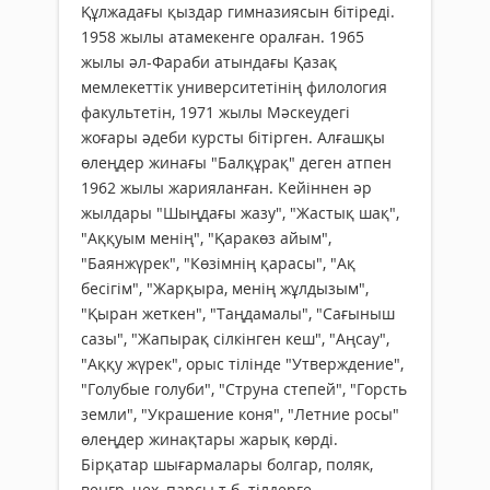
Құлжадағы қыздар гимназиясын бітіреді.
1958 жылы атамекенге оралған. 1965
жылы әл-Фараби атындағы Қазақ
мемлекеттік университетінің филология
факультетін, 1971 жылы Мәскеудегі
жоғары әдеби курсты бітірген. Алғашқы
өлеңдер жинағы "Балқұрақ" деген атпен
1962 жылы жарияланған. Кейіннен әр
жылдары "Шыңдағы жазу", "Жастық шақ",
"Аққуым менің", "Қаракөз айым",
"Баянжүрек", "Көзімнің қарасы", "Ақ
бесігім", "Жарқыра, менің жұлдызым",
"Қыран жеткен", "Таңдамалы", "Сағыныш
сазы", "Жапырақ сілкінген кеш", "Аңсау",
"Аққу жүрек", орыс тілінде "Утверждение",
"Голубые голуби", "Струна степей", "Горсть
земли", "Украшение коня", "Летние росы"
өлеңдер жинақтары жарық көрді.
Бірқатар шығармалары болгар, поляк,
венгр, чех, парсы т.б. тілдерге