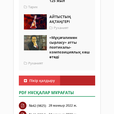
125 жыл
Тарих
АЙТЫСТЫҢ
АҚТАҢГЕРІ
Руханият
«Мұқағалимен
сырласу» атты
поэтикалы-
композициялық кеш
өтеді
Руханият
Пікір қалдыру
PDF НҰСҚАЛАР МҰРАҒАТЫ
28 мамыр 2022 ж.
№42 (9825)