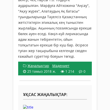
аударылған. Марфуға Айтхожина "Аңсау",
"Ақку жүрек", Алатаудың Ақ батасы"
туындыларында Тәуелсіз Қазақстанның
жетістіктерін эпикалық кең тыныспен
жырлайды. Ақынның поэзиясында ерекше
бөлек әуен еседі. Көңіл-күй лирикасында
адам жанын тебірентетін, ойын
толқытатын ерекше бір күш бар. Әсіресе
туған жер тақырыбына келгенде сөзден
ғажайып суреттер бояуын төгеді.
Жаңалықтар
/
Мәдениет
25 тамыз 2018 ж.
1 214
0
ҰҚСАС ЖАҢАЛЫҚТАР: