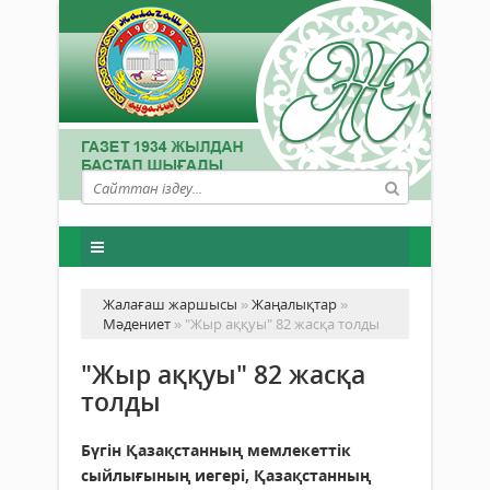
Жалағаш жаршысы
»
Жаңалықтар
»
Мәдениет
» "Жыр аққуы" 82 жасқа толды
"Жыр аққуы" 82 жасқа
толды
Бүгін Қазақстанның мемлекеттік
сыйлығының иегері, Қазақстанның