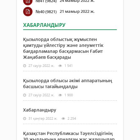
24 мамыр 2022 ж.
№41 (9824)
21 мамыр 2022 ж.
№40 (9821)
ХАБАРЛАНДЫРУ
Қызылорда облыстық жұмыспен
қамтуды үйлестіру және әлеуметтік
бағдарламалар басқармасын Ғабит
Жаңабаев басқарады
27 сәуір 2022 ж.
1 541
Қызылорда облысы әкімі аппаратының
басшысы тағайындалды
27 сәуір 2022 ж.
1 900
Хабарландыру
31 қаңтар 2022 ж.
2 254
Қазақстан Республикасы Тәуелсіздігінің
30 жылдығына арналған жас жазушылар