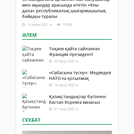
мен ақындар арасында өтетін «Ұлы
дала» республикалық шығармашылық
байқауы туралы
12 қазан 2021 ж.
15 655
ӘЛЕМ
Тоқаев қайта сайланған
Франция президенті
25 сәуір 2022 ж.
«Сабасына түсер»: Медведев
НАТО-ға қосылмақ
15 сәуір 2022 ж.
Қазақстандықтар бүгіннен
бастап Кореяға визасыз
01 сәуір 2022 ж.
СҰХБАТ