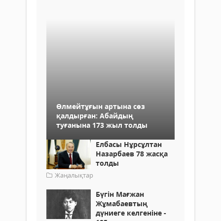
Өлмейтұғын артына сөз
қалдырған: Абайдың
туғанына 173 жыл толды
Елбасы Нұрсұлтан
Назарбаев 78 жасқа
толды
Жаңалықтар
Бүгін Мағжан
Жұмабаевтың
дүниеге келгеніне -