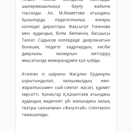
шығармашылыққа баулу жайына
тоқталды. Ал, М.Мәметова атындағы
Қызылорда педагогикалық жоғары
колледжі директоры Жақсыгүл Тоғанова
мен аудандық білім бөлімінің басшысы
Талғат Садықов колледжде даярланатын
болашақ педагог кадрлардың кәсіби
даярлығы мазмұнын жетілдіру
мақсатында меморандумға қол қойды.
Аталған іс шараны Жасұлан Ерданұлы
қорытындылап, халқымыздың жөн-
жоралғысымен сый-сияпат жасап, құрмет
көрсетті. Қонақтар Қ.Қазантаев атындағы
аудандық мәдениет үйі жанындағы халық
театры сахналаған «Жеңгетай» спектаклін
тамашалады.