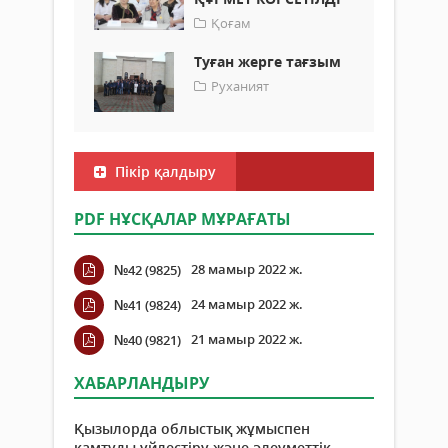
Қоғам
Туған жерге тағзым
Руханият
Пікір қалдыру
PDF НҰСҚАЛАР МҰРАҒАТЫ
28 мамыр 2022 ж.
№42 (9825)
24 мамыр 2022 ж.
№41 (9824)
21 мамыр 2022 ж.
№40 (9821)
ХАБАРЛАНДЫРУ
Қызылорда облыстық жұмыспен
қамтуды үйлестіру және әлеуметтік