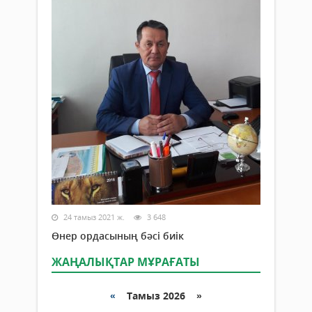
24 тамыз 2021 ж.
3 648
Өнер ордасының бәсі биік
ЖАҢАЛЫҚТАР МҰРАҒАТЫ
«
Тамыз 2026 »