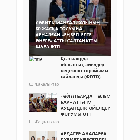
СӘБИТ ИМАНҒАЛИҰЛЫНЫҢ
80 ЖАСҚА ТОЛУЫНА
АРНАЛҒАН «ЕҢБЕГІ ЕЛГЕ
ӨНЕГЕ» АТТЫ САЛТАНАТТЫ
ШАРА ӨТТІ
Қызылорда
облыстық әйелдер
кеңесінің төрайымы
сайланды (ФОТО)
Жаңалықтар
«ӘЙЕЛ БАРДА – ӘЛЕМ
БАР» АТТЫ ІV
АУДАНДЫҚ ӘЙЕЛДЕР
ФОРУМЫ ӨТТІ
Жаңалықтар
АРДАГЕР АНАЛАРҒА
ҚҰРМЕТ КӨРСЕТІЛДІ