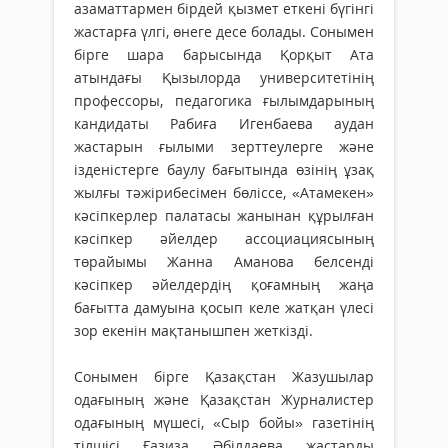
азаматтармен бірдей қызмет еткені бүгінгі
жастарға үлгі, өнеге десе болады. Сонымен
бірге шара барысында Қорқыт Ата
атындағы Қызылорда университетінің
профессоры, педагогика ғылымдарының
кандидаты Рабиға Игенбаева аудан
жастарын ғылыми зерттеулерге және
ізденістерге баулу бағытында өзінің ұзақ
жылғы тәжірибесімен бөліссе, «Атамекен»
кәсіпкерлер палатасы жанынан құрылған
кәсіпкер әйелдер ассоциациясының
төрайымы Жанна Аманова белсенді
кәсіпкер әйелдердің қоғамның жаңа
бағытта дамуына қосып келе жатқан үлесі
зор екенін мақтанышпен жеткізді.
Сонымен бірге Қазақстан Жазушылар
одағының және Қазақстан Журналистер
одағының мүшесі, «Сыр бойы» газетінің
тілшісі Ғазиза Әбілдаева жастарды