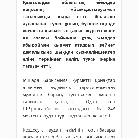
Қызылорда облыстық әйелдер
кеңесінің ұйымдастыруымен
тағылымды шара өтті. Жалағаш
ауданынан түлеп ұшып, бүгінде өңірде
жауапты қызмет атқарып жүрген және
өз саласы бойынша ұзақ жылдар
абыроймен қызмет атқарып, зейнет
демалысына шыққан қыз-келіншектер
еліне төркіндеп келіп, туған жеріне
тағзым етті.
Іс-шара барысында құрметті қонақтар
алдымен аудандық тарихи-өлкетану
музейіне барып, туып-өскен жерінің
тарихына қанықты. Одан соң
Ш.Ермағанбетова атындағы №246
мектепте аудан тұрғындарымен кездесті.
Кездесуге аудан әкімінің орынбасары
Жасұлан Еспенбет қатысты. Алдымен сөз