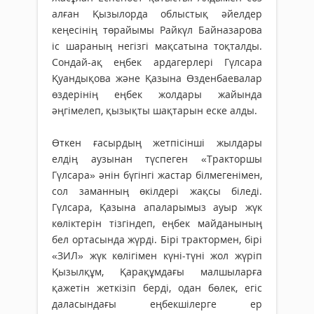
алған Қызылорда облыстық әйелдер
кеңесінің төрайымы Райкүл Байназарова
іс шараның негізгі мақсатына тоқталды.
Сондай-ақ еңбек ардагерлері Гүлсара
Қуандықова және Қазына Өзденбаевалар
өздерінің еңбек жолдары жайында
әңгімелеп, қызықты шақтарын еске алды.
Өткен ғасырдың жетпісінші жылдары
елдің аузынан түспеген «Тракторшы
Гүлсара» әнін бүгінгі жастар білмегенімен,
сол заманның өкілдері жақсы біледі.
Гүлсара, Қазына апаларымыз ауыр жүк
көліктерін тізгіндеп, еңбек майданының
бел ортасында жүрді. Бірі трактормен, бірі
«ЗИЛ» жүк көлігімен күні-түні жол жүріп
Қызылқұм, Қарақұмдағы малшыларға
қажетін жеткізіп берді, одан бөлек, егіс
даласындағы еңбекшілерге ер