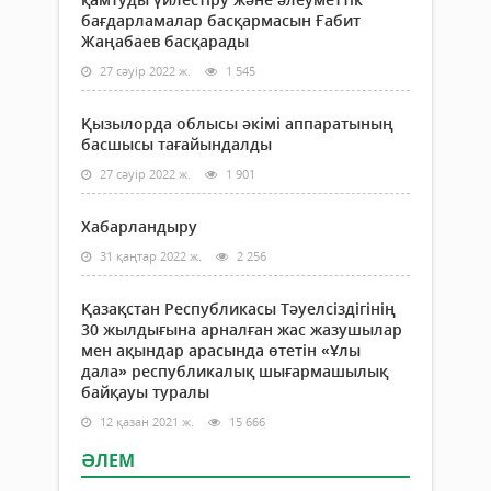
бағдарламалар басқармасын Ғабит
Жаңабаев басқарады
27 сәуір 2022 ж.
1 545
Қызылорда облысы әкімі аппаратының
басшысы тағайындалды
27 сәуір 2022 ж.
1 901
Хабарландыру
31 қаңтар 2022 ж.
2 256
Қазақстан Республикасы Тәуелсіздігінің
30 жылдығына арналған жас жазушылар
мен ақындар арасында өтетін «Ұлы
дала» республикалық шығармашылық
байқауы туралы
12 қазан 2021 ж.
15 666
ӘЛЕМ