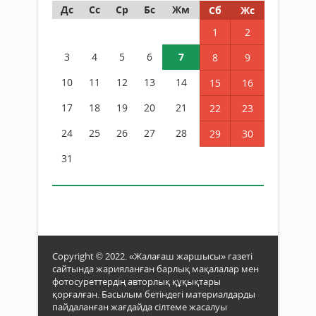
Дс
Сс
Ср
Бс
Жм
Сб
Жс
1
2
3
4
5
6
7
8
9
10
11
12
13
14
15
16
17
18
19
20
21
22
23
24
25
26
27
28
29
30
31
Copyright © 2022. «Жалағаш жаршысы» газеті
сайтында жарияланған барлық мақалалар мен
фотосуреттердің авторлық құқықтары
қорғалған. Басылым бетіндегі материалдарды
пайдаланған жағдайда сілтеме жасалуы