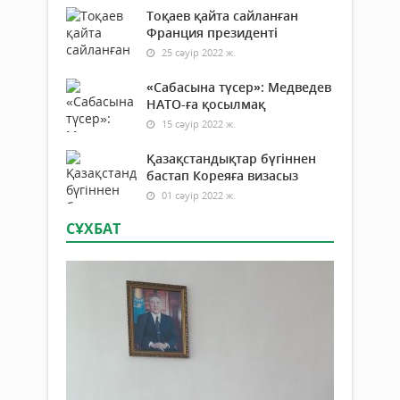
Тоқаев қайта сайланған
Франция президенті
25 сәуір 2022 ж.
«Сабасына түсер»: Медведев
НАТО-ға қосылмақ
15 сәуір 2022 ж.
Қазақстандықтар бүгіннен
бастап Кореяға визасыз
01 сәуір 2022 ж.
СҰХБАТ