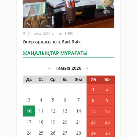
24 тамыз 2021 ж.
3 653
Өнер ордасының бәсі биік
ЖАҢАЛЫҚТАР МҰРАҒАТЫ
«
Тамыз 2026 »
Дс
Сс
Ср
Бс
Жм
Сб
Жс
1
2
3
4
5
6
7
8
9
10
11
12
13
14
15
16
17
18
19
20
21
22
23
24
25
26
27
28
29
30