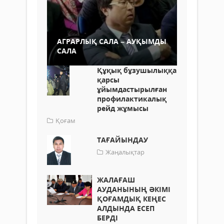
АГРАРЛЫҚ САЛА – АУҚЫМДЫ
САЛА
Құқық бұзушылыққа
қарсы
ұйымдастырылған
профилактикалық
рейд жұмысы
Қоғам
ТАҒАЙЫНДАУ
Жаңалықтар
ЖАЛАҒАШ
АУДАНЫНЫҢ ӘКІМІ
ҚОҒАМДЫҚ КЕҢЕС
АЛДЫНДА ЕСЕП
БЕРДІ