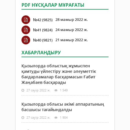
PDF НҰСҚАЛАР МҰРАҒАТЫ
28 мамыр 2022 ж.
№42 (9825)
24 мамыр 2022 ж.
№41 (9824)
21 мамыр 2022 ж.
№40 (9821)
ХАБАРЛАНДЫРУ
Қызылорда облыстық жұмыспен
қамтуды үйлестіру және әлеуметтік
бағдарламалар басқармасын Ғабит
Жаңабаев басқарады
27 сәуір 2022 ж.
1 549
Қызылорда облысы әкімі аппаратының
басшысы тағайындалды
27 сәуір 2022 ж.
1 904