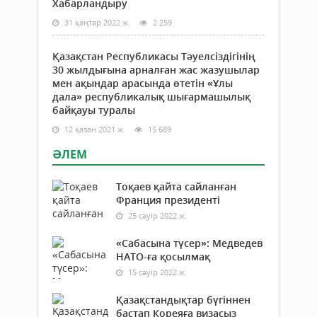
Хабарландыру
31 қаңтар 2022 ж.
2 259
Қазақстан Республикасы Тәуелсіздігінің
30 жылдығына арналған жас жазушылар
мен ақындар арасында өтетін «Ұлы
дала» республикалық шығармашылық
байқауы туралы
12 қазан 2021 ж.
15 689
ӘЛЕМ
Тоқаев қайта сайланған
Франция президенті
25 сәуір 2022 ж.
«Сабасына түсер»: Медведев
НАТО-ға қосылмақ
15 сәуір 2022 ж.
Қазақстандықтар бүгіннен
бастап Кореяға визасыз