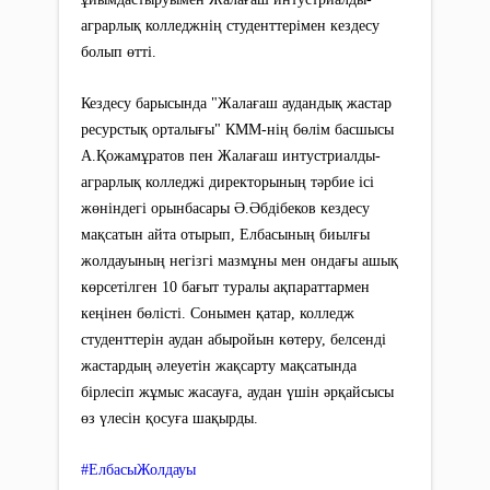
аграрлық колледжнің студенттерімен кездесу
болып өтті.
Кездесу барысында "Жалағаш аудандық жастар
ресурстық орталығы" КММ-нің бөлім басшысы
А.Қожамұратов пен Жалағаш интустриалды-
аграрлық колледжі директорының тәрбие ісі
жөніндегі орынбасары Ә.Әбдібеков кездесу
мақсатын айта отырып, Елбасының биылғы
жолдауының негізгі мазмұны мен ондағы ашық
көрсетілген 10 бағыт туралы ақпараттармен
кеңінен бөлісті. Сонымен қатар, колледж
студенттерін аудан абыройын көтеру, белсенді
жастардың әлеуетін жақсарту мақсатында
бірлесіп жұмыс жасауға, аудан үшін әрқайсысы
өз үлесін қосуға шақырды.
#ЕлбасыЖолдауы