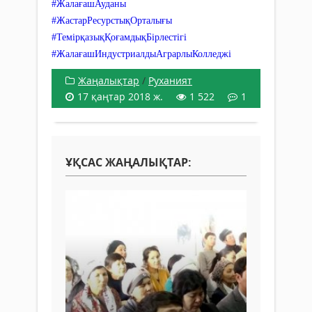
#ЖалағашАуданы
#ЖастарРесурстықОрталығы
#ТемірқазықҚоғамдықБірлестігі
#ЖалағашИндустриалдыАграрлыКолледжі
Жаңалықтар
/
Руханият
17 қаңтар 2018 ж.
1 522
1
ҰҚСАС ЖАҢАЛЫҚТАР: