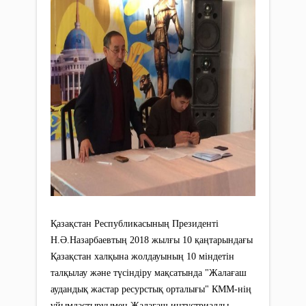
Қазақстан Республикасының Президенті
Н.Ə.Назарбаевтың 2018 жылғы 10 қаңтарындағы
Қазақстан халқына жолдауының 10 міндетін
талқылау жəне түсіндіру мақсатында "Жалағаш
аудандық жастар ресурстық орталығы" КММ-нің
ұйымдастыруымен Жалағаш интустриалды-