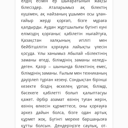
елдің есімін ер шығаратынын жақсы
білесіздер. Аталарымыз ақ білек­тің
күшімен, ақ найзаның ұшы­мен осы ұлан-
ғайыр жерді қор­ғап, бізге мұраға
қалдырды. Аудан жұртшылығы бүгінгі күні
елі­міздің қорғаныс қабілетін ны­ғай­туға,
Қазақстан халқының игі­лігі мен
бейбітшілігін қорғауға лайық­ты үлесін
қосуда. Ұлы ханымыз Абылай «Білектінің
заманы өтеді, білімдінің заманы келеді»
деген. Қазір – шынында білектінің емес,
білімдінің за­ма­ны. Ғылым мен техниканың
дәуірлеп тұрған кезеңі. Сондық­тан бірінші
кезекте біздің өскелең ұрпақ білімді,
бәсекеге қабілетті болып қалыптасуы
қажет. Әр­бір азамат өзінің туған жерін,
өзінің өлкесін құрметтесе, оны қор­ғауға
әркез дайын болса, бізге одан артық
құрмет жоқ. Бү­гінгі мереке баршаңызға
құтты болсын. Дендеріңізге саулық, от­­