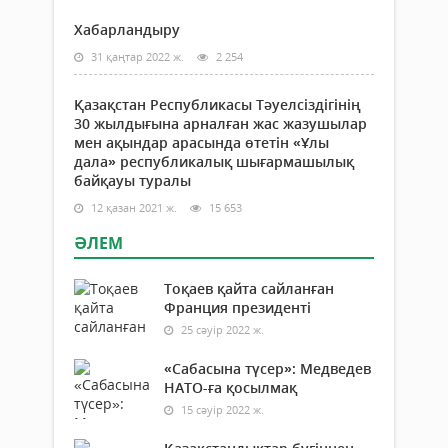
Хабарландыру
31 қаңтар 2022 ж.
2 254
Қазақстан Республикасы Тәуелсіздігінің
30 жылдығына арналған жас жазушылар
мен ақындар арасында өтетін «Ұлы
дала» республикалық шығармашылық
байқауы туралы
12 қазан 2021 ж.
15 653
ӘЛЕМ
Тоқаев қайта сайланған
Франция президенті
25 сәуір 2022 ж.
«Сабасына түсер»: Медведев
НАТО-ға қосылмақ
15 сәуір 2022 ж.