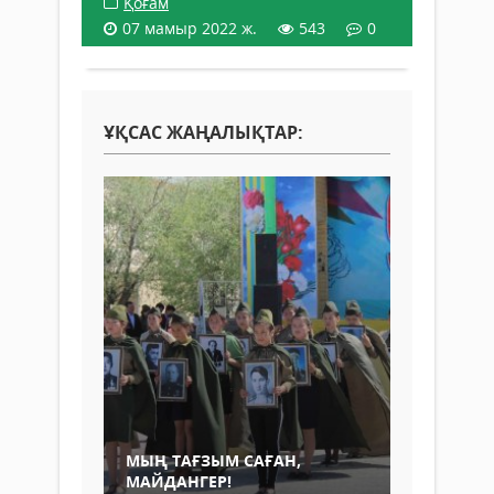
Қоғам
07 мамыр 2022 ж.
543
0
ҰҚСАС ЖАҢАЛЫҚТАР:
МЫҢ ТАҒЗЫМ САҒАН,
МАЙДАНГЕР!