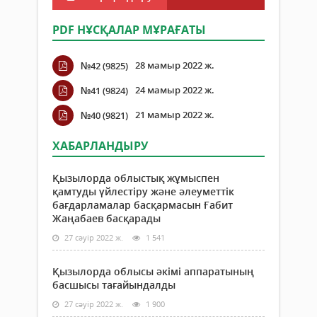
PDF НҰСҚАЛАР МҰРАҒАТЫ
28 мамыр 2022 ж.
№42 (9825)
24 мамыр 2022 ж.
№41 (9824)
21 мамыр 2022 ж.
№40 (9821)
ХАБАРЛАНДЫРУ
Қызылорда облыстық жұмыспен
қамтуды үйлестіру және әлеуметтік
бағдарламалар басқармасын Ғабит
Жаңабаев басқарады
27 сәуір 2022 ж.
1 541
Қызылорда облысы әкімі аппаратының
басшысы тағайындалды
27 сәуір 2022 ж.
1 900