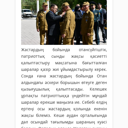
Жастардың бойында отансүйгіштік,
патриоттық сынды жақсы қасиетті
қалыптастыру мақсатына бағытталған
шаралар қазір жиі ұйымдастырылу керек.
Сонда ғана жастардың бойында Отан
алдындағы әскери борышын өтеуге деген
қызығушылық қалыптасады. Келешек
ұрпақты патриоттыққа үндейтін мұндай
шаралар ерекше маңызға ие. Себебі елдің
ертеңі осы жастардың қолында екенін
жақсы білеміз. Кеше аудан орталығында
дәл осындай тағылымды шараның куәсі