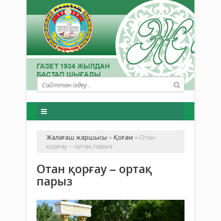
Жалағаш жаршысы
»
Қоғам
» Отан
қорғау – ортақ парыз
Отан қорғау – ортақ
парыз