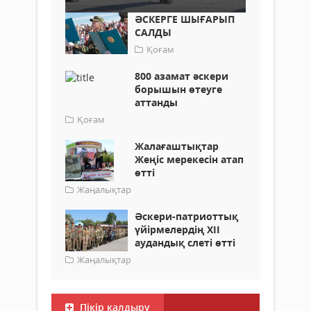
ӘСКЕРГЕ ШЫҒАРЫП
САЛДЫ
Қоғам
800 азамат әскери
борышын өтеуге
аттанды
Қоғам
Жалағаштықтар
Жеңіс мерекесін атап
өтті
Жаңалықтар
Әскери-патриоттық
үйірмелердің ХІІ
аудандық слеті өтті
Жаңалықтар
Пікір қалдыру