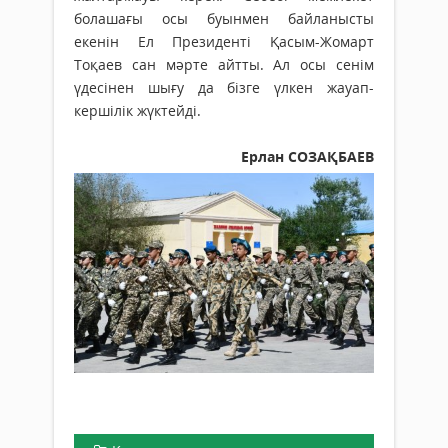
болашағы осы буын­мен байланысты
екенін Ел Президенті Қасым-Жомарт
Тоқаев сан мәрте айтты. Ал осы се­­нім
үдесінен шығу да бізге үлкен жа­уап­
кершілік жүктейді.
Ерлан СОЗАҚБАЕВ