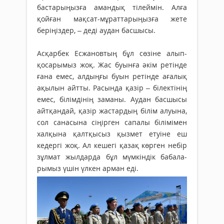
бастарыңызға амандық ті­лей­мін. Алға
қойған мақсат-мұрат­та­рыңызға жете
беріңіздер, – деді аудан басшысы.
Асқарбек Есжановтың бұл сөзіне алып-
қосарымыз жоқ. Жас буынға әкім ретінде
ғана емес, ал­дыңғы буын ретінде ағалық
ақылын айтты. Расында қазір – білектінің
емес, білімдінің заманы. Аудан басшысы
айтқандай, қазір жастардың білім алуына,
сол санасына сіңірген сапалы білі­мімен
халқына қалтқысыз қыз­мет етуіне еш
кедергі жоқ. Ал ке­шегі қазақ көрген небір
зұл­мат жылдарда бұл мүмкіндік баба­ла­
рымыз үшін үлкен арман еді.