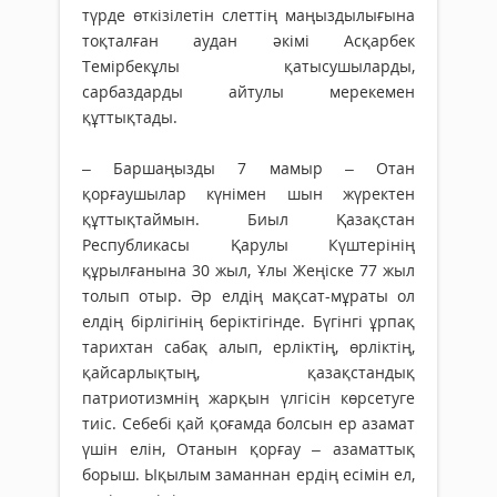
түрде өткізілетін слеттің маңыз­дылығына
тоқталған аудан әкімі Асқарбек
Темірбекұлы қаты­су­шы­ларды,
сарбаздарды айтулы мерекемен
құттықтады.
– Баршаңызды 7 мамыр – Отан
қорғаушылар күнімен шын жү­ректен
құттықтаймын. Биыл Қа­зақстан
Республикасы Қарулы Күштерінің
құрылғанына 30 жыл, Ұлы Жеңіске 77 жыл
толып отыр. Әр елдің мақсат-мұраты ол
елдің бірлігінің беріктігінде. Бүгінгі ұр­пақ
тарихтан сабақ алып, ер­ліктің, өрліктің,
қайсарлықтың, қа­­­зақстандық
патриотизмнің жар­­­қын үлгісін көрсетуге
тиіс. Се­­бебі қай қоғамда болсын ер аза­мат
үшін елін, Отанын қорғау – азаматтық
борыш. Ықылым за­ман­нан ердің есімін ел,