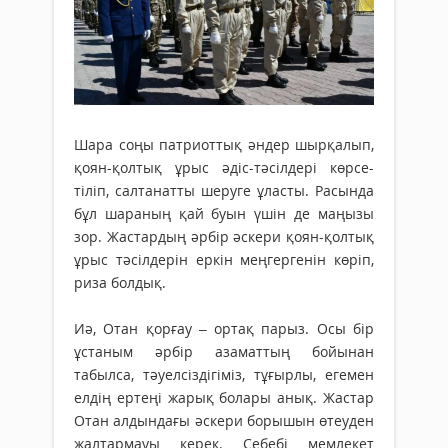
Шара соңы патриоттық ән­дер шырқалып,
қоян-қолтық ұрыс әдіс-тәсілдері көрсе­
тіліп, сал­­­танатты шеруге ұласты. Ра­сында
бұл шараның қай буын үшін де маңызы
зор. Жастардың әрбір әскери қоян-қолтық
ұрыс тәсілдерін еркін меңгергенін кө­ріп,
риза болдық.
Иә, Отан қорғау – ортақ парыз. Осы бір
ұстаным әрбір азаматтың бойынан
табылса, тәуелсіздігіміз, тұғырлы, егемен
елдің ертеңі жарық болары анық. Жастар
Отан алдындағы әскери борышын өтеуден
жалтармауы керек. Се­бебі мемлекет