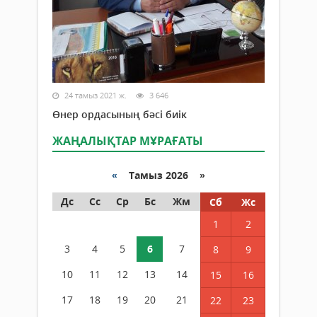
24 тамыз 2021 ж.
3 646
Өнер ордасының бәсі биік
ЖАҢАЛЫҚТАР МҰРАҒАТЫ
«
Тамыз 2026 »
Дс
Сс
Ср
Бс
Жм
Сб
Жс
1
2
3
4
5
6
7
8
9
10
11
12
13
14
15
16
17
18
19
20
21
22
23