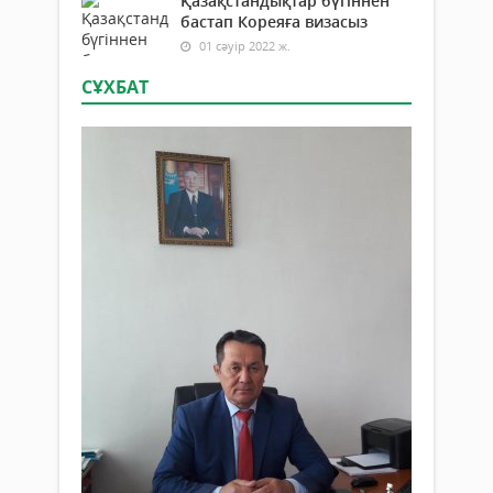
Қазақстандықтар бүгіннен
бастап Кореяға визасыз
01 сәуір 2022 ж.
СҰХБАТ