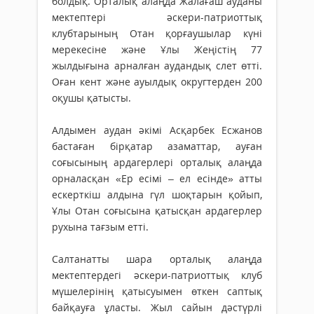
болдық. Орталық алаңда Жалағаш ауданы
мектептері әскери-патриоттық
клубтарының Отан қорғаушылар күні
мерекесіне және Ұлы Жеңістің 77
жылдығына арналған аудандық слет өтті.
Оған кент және ауылдық округтерден 200
оқушы қатысты.
Алдымен аудан әкімі Асқарбек Есжанов
бастаған бірқатар аза­маттар, ауған
соғысының ар­да­герлері орталық алаңда
орна­лас­қан «Ер есімі – ел есінде» атты
ескерткіш алдына гүл шоқтарын қойып,
Ұлы Отан соғысына қатыс­қан ардагерлер
рухына тағзым етті.
Салтанатты шара орталық алаңда
мектептердегі әскери-пат­­риоттық клуб
мүшелерінің қа­ты­суымен өткен саптық
бай­қауға ұласты. Жыл сайын дәс­түрлі