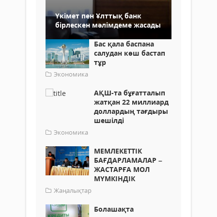
Үкімет пен Ұлттық банк
бірлескен мәлімдеме жасады
Бас қала баспана
салудан көш бастап
тұр
Экономика
АҚШ-та бұғатталып
жатқан 22 миллиард
доллардың тағдыры
шешілді
Экономика
МЕМЛЕКЕТТІК
БАҒДАРЛАМАЛАР –
ЖАСТАРҒА МОЛ
МҮМКІНДІК
Жаңалықтар
Болашақта