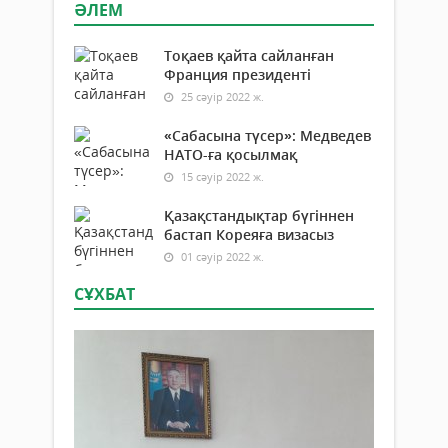
ӘЛЕМ
Тоқаев қайта сайланған
Франция президенті
25 сәуір 2022 ж.
«Сабасына түсер»: Медведев
НАТО-ға қосылмақ
15 сәуір 2022 ж.
Қазақстандықтар бүгіннен
бастап Кореяға визасыз
01 сәуір 2022 ж.
СҰХБАТ