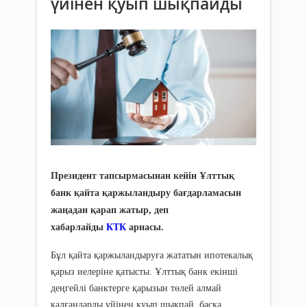
үйінен қуып шықпайды
Президент тапсырмасынан кейін Ұлттық
банк қайта қаржыландыру бағдарламасын
жаңадан қарап жатыр, деп
хабарлайды
КТК
арнасы.
Бұл қайта қаржыландыруға жататын ипотекалық
қарыз иелеріне қатысты. Ұлттық банк екінші
деңгейлі банктерге қарызын төлей алмай
қалғандарды үйінен қуып шықпай, басқа