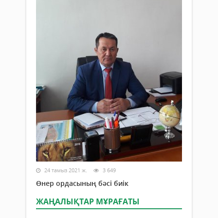
24 тамыз 2021 ж.
3 649
Өнер ордасының бәсі биік
ЖАҢАЛЫҚТАР МҰРАҒАТЫ