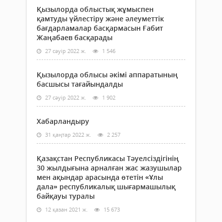
Қызылорда облыстық жұмыспен
қамтуды үйлестіру және әлеуметтік
бағдарламалар басқармасын Ғабит
Жаңабаев басқарады
27 сәуір 2022 ж.
1 546
Қызылорда облысы әкімі аппаратының
басшысы тағайындалды
27 сәуір 2022 ж.
1 902
Хабарландыру
31 қаңтар 2022 ж.
2 257
Қазақстан Республикасы Тәуелсіздігінің
30 жылдығына арналған жас жазушылар
мен ақындар арасында өтетін «Ұлы
дала» республикалық шығармашылық
байқауы туралы
12 қазан 2021 ж.
15 673