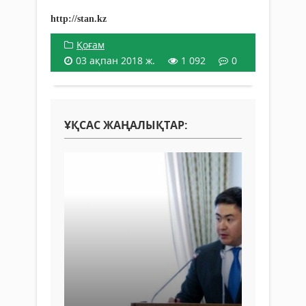
http://stan.kz
Қоғам
03 ақпан 2018 ж.
1 092
0
ҰҚСАС ЖАҢАЛЫҚТАР: