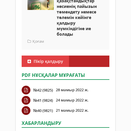
қазақстандықтар
несиенің пайызын
төмендету немесе
төлемін кейінге
қалдыру
мүмкіндігіне ие
болады
Қоғам
Пікір қалдыру
PDF НҰСҚАЛАР МҰРАҒАТЫ
28 мамыр 2022 ж.
№42 (9825)
24 мамыр 2022 ж.
№41 (9824)
21 мамыр 2022 ж.
№40 (9821)
ХАБАРЛАНДЫРУ