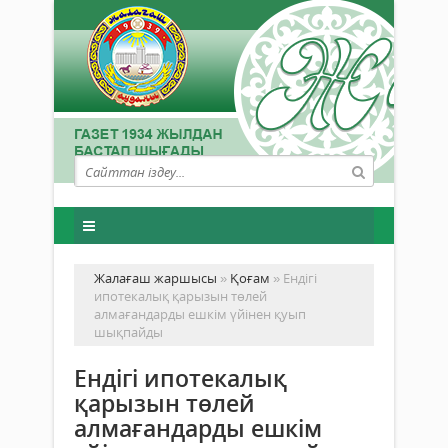
Жалағаш жаршысы
»
Қоғам
» Ендігі
ипотекалық қарызын төлей
алмағандарды ешкім үйінен қуып
шықпайды
Ендігі ипотекалық
қарызын төлей
алмағандарды ешкім