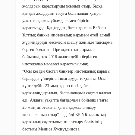
жолдарын қарастыруды ұсынып отыр. Басқа
қандай жолдарын табуға болатынын қазіргі
уақытта қаржы ұйымдарымен бірігіп
қарастыруда. Қаңтардың басында ғана Елбасы
Ұлттық банкке ипотекалық қарызын өтей алмай
жүргендердің мәселесін шешу жөнінде тапсырма
берген болатын. Президент тапсырмасы
бойынша, тек 2016 жылға дейін берілген
ипотекалар мәселесі қарастырылмақ.
“Осы кезден бастап банктер ипотекалық қарызы
барларды үйлерінен шығаруды тоқтатты. Осы
күнге дейін 23 мың қарыз иесі қайта
қаржыландырылып, баспаналарын сақтап қалған
еді. Алдағы уақытта бағдарлама бойынша тағы
25 мың ипотеканы қайта қаржыландыру
жоспарланып отыр”, – дейді ҚР ҰБ халықтың
қаржылық сауаттылығын арттыру бөлімінің
бастығы Мениса Хуснутдинова.