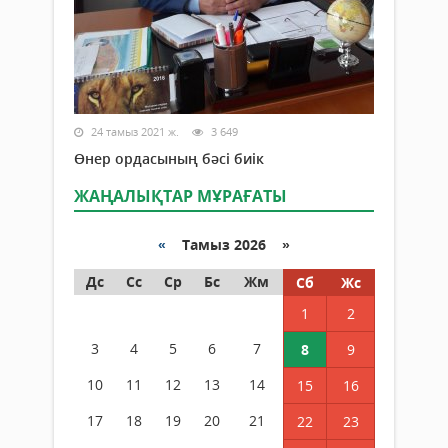
24 тамыз 2021 ж.
3 649
Өнер ордасының бәсі биік
ЖАҢАЛЫҚТАР МҰРАҒАТЫ
«
Тамыз 2026 »
Дс
Сс
Ср
Бс
Жм
Сб
Жс
1
2
3
4
5
6
7
8
9
10
11
12
13
14
15
16
17
18
19
20
21
22
23