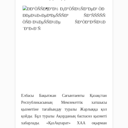
Елбасы Бақытжан Сағынтаевты Қазақстан
Республикасының Мемлекеттік хатшысы
қызметіне тағайындау туралы Жарлыққа қол
қойды. Бұл туралы Ақорданың баспасөз қызметі
хабарлады. «ҚазАқпарат» ХАА оқырман