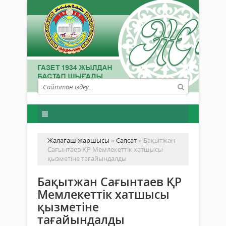
Жалағаш жаршысы
»
Саясат
» Бақытжан
Сағынтаев ҚР Мемлекеттік хатшысы
қызметіне тағайындалды
Бақытжан Сағынтаев ҚР
Мемлекеттік хатшысы
қызметіне
тағайындалды