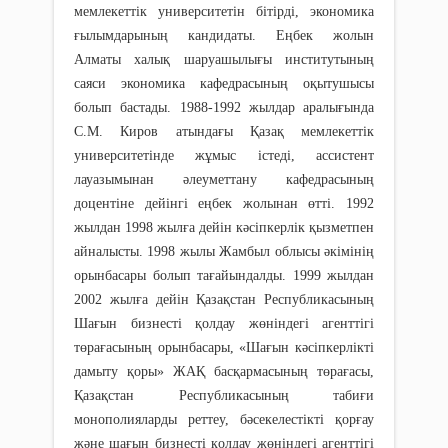
мемлекеттік университетін бітірді, экономика
ғылымдарының кандидаты. Еңбек жолын
Алматы халық шаруашылығы институтының
саяси экономика кафедрасының оқытушысы
болып бастады. 1988-1992 жылдар аралығында
С.М. Киров атындағы Қазақ мемлекеттік
университетінде жұмыс істеді, ассистент
лауазымынан әлеуметтану кафедрасының
доцентіне дейінгі еңбек жолынан өтті. 1992
жылдан 1998 жылға дейін кәсіпкерлік қызметпен
айналысты. 1998 жылы Жамбыл облысы әкімінің
орынбасары болып тағайындалды. 1999 жылдан
2002 жылға дейін Қазақстан Республикасының
Шағын бизнесті қолдау жөніндегі агенттігі
төрағасының орынбасары, «Шағын кәсіпкерлікті
дамыту қоры» ЖАҚ басқармасының төрағасы,
Қазақстан Республикасының табиғи
монополияларды реттеу, бәсекелестікті қорғау
және шағын бизнесті қолдау жөніндегі агенттігі