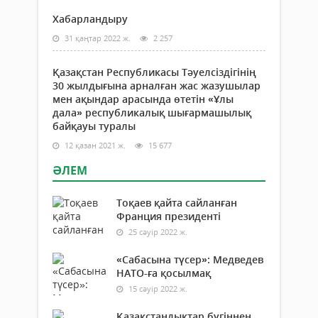
Хабарландыру
31 қаңтар 2022 ж.
2 257
Қазақстан Республикасы Тәуелсіздігінің
30 жылдығына арналған жас жазушылар
мен ақындар арасында өтетін «Ұлы
дала» республикалық шығармашылық
байқауы туралы
12 қазан 2021 ж.
15 677
ӘЛЕМ
Тоқаев қайта сайланған
Франция президенті
25 сәуір 2022 ж.
«Сабасына түсер»: Медведев
НАТО-ға қосылмақ
15 сәуір 2022 ж.
Қазақстандықтар бүгіннен