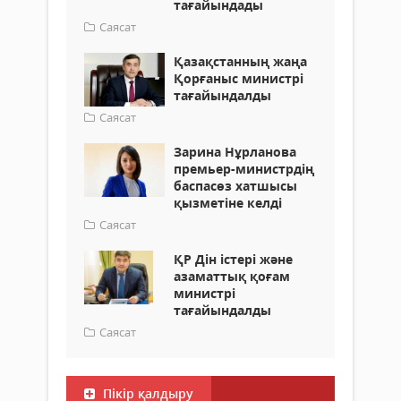
тағайындады
Саясат
Қазақстанның жаңа
Қорғаныс министрі
тағайындалды
Саясат
Зарина Нұрланова
премьер-министрдің
баспасөз хатшысы
қызметіне келді
Саясат
ҚР Дін істері және
азаматтық қоғам
министрі
тағайындалды
Саясат
Пікір қалдыру