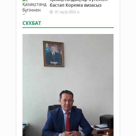
бастап Кореяға визасыз
01 сәуір 2022 ж.
СҰХБАТ