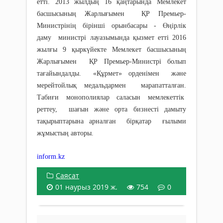
етті. 2013 жылдың 16 қаңтарында Мемлекет
басшысының Жарлығымен ҚР Премьер-
Министрінің бірінші орынбасары - Өңірлік
даму министрі лауазымында қызмет етті 2016
жылғы 9 қыркүйекте Мемлекет басшысының
Жарлығымен ҚР Премьер-Министрі болып
тағайындалды. «Құрмет» орденімен және
мерейтойлық медальдармен марапатталған.
Табиғи монополиялар саласын мемлекеттік
реттеу, шағын және орта бизнесті дамыту
тақырыптарына арналған бірқатар ғылыми
жұмыстың авторы.
inform.kz
Саясат
01 наурыз 2019 ж.
754
0