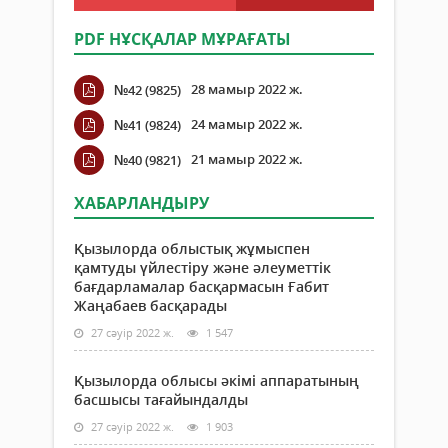
PDF НҰСҚАЛАР МҰРАҒАТЫ
28 мамыр 2022 ж.
№42 (9825)
24 мамыр 2022 ж.
№41 (9824)
21 мамыр 2022 ж.
№40 (9821)
ХАБАРЛАНДЫРУ
Қызылорда облыстық жұмыспен
қамтуды үйлестіру және әлеуметтік
бағдарламалар басқармасын Ғабит
Жаңабаев басқарады
27 сәуір 2022 ж.
1 547
Қызылорда облысы әкімі аппаратының
басшысы тағайындалды
27 сәуір 2022 ж.
1 903