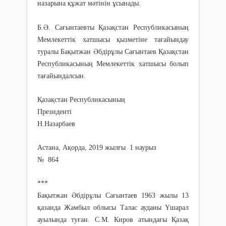
назарына құжат мәтінін ұсынады.
Б.Ә. Сағынтаевты Қазақстан Республикасының
Мемлекеттік хатшысы қызметіне тағайындау
туралы Бақытжан Әбдірұлы Сағынтаев Қазақстан
Республикасының Мемлекеттік хатшысы болып
тағайындалсын.
Қазақстан Республикасының
Президенті
Н.Назарбаев
Астана, Ақорда, 2019 жылғы 1 наурыз
№ 864
***
Бақытжан Әбдірұлы Сағынтаев 1963 жылы 13
қазанда Жамбыл облысы Талас ауданы Үшарал
ауылында туған. С.М. Киров атындағы Қазақ