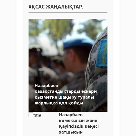
ҰҚСАС ЖАҢАЛЫҚТАР:
Назарбаев
қазақстандықтарды әскери
қызметке шақыру туралы
жарлыққа қол қойды
Назарбаев
көмекшісін және
Қауіпсіздік кеңесі
хатшысын