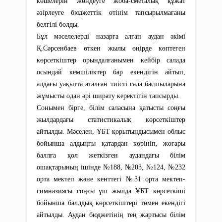
көшелерін жөндеуге жоба-сметалық құжат
әзірлеуге бюджеттік өтінім тапсырылмағаны
белгілі болды.
Бұл мәселелерді назарға алған аудан әкімі
Қ.Сәрсенбаев өткен жылы өңірде көптеген
көрсеткіштер орындалғанымен кейбір салада
осындай кемшіліктер бар екендігін айтып,
алдағы уақытта аталған тиісті сала басшыларына
жұмысты одан әрі ширату керектігін тапсырды.
Сонымен бірге, білім саласына қатысты соңғы
жылдардағы статистикалық көрсеткіштер
айтылды. Мәселен, ҰБТ қорытындысымен облыс
бойынша алдыңғы қатардан көрініп, жоғары
баллға қол жеткізген аудандағы білім
ошақтарының ішінде №188, №203, №124, №232
орта мектеп және кенттегі №31 орта мектеп-
гимназиясы соңғы үш жылда ҰБТ көрсеткіші
бойынша баллдық көрсеткіштері төмен екендігі
айтылды. Аудан бюджетінің тең жартысы білім