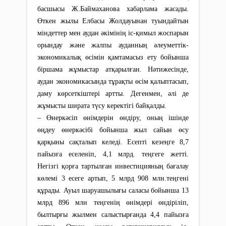
басшысы Ж.Баймаханова хабарлама жасады.
Өткен жылы Елбасы Жолдауынан туындайтын
міндеттер мен аудан әкімінің іс-қимыл жоспарын
орындау және жалпы ауданның әлеуметтік-
экономикалық өсімін қамтамасыз ету бойынша
біршама жұмыстар атқарылған. Нәтижесінде,
аудан экономикасында тұрақты өсім қалыптасып,
даму көрсеткіштері артты. Дегенмен, әлі де
жұмысты ширата түсу керектігі байқалды.
– Өнеркәсіп өнімдерін өндіру, оның ішінде
өңдеу өнеркәсібі бойынша жыл сайын өсу
қарқыны сақталып келеді. Есепті кезеңге 8,7
пайызға еселеніп, 4,1 млрд. теңгеге жетті.
Негізгі қорға тартылған инвестицияның бағалау
көлемі 3 есеге артып, 5 млрд 908 млн.теңгені
құрады. Ауыл шаруашылығы саласы бойынша 13
млрд 896 млн теңгенің өнімдері өндіріліп,
былтырғы жылмен салыстырғанда 4,4 пайызға