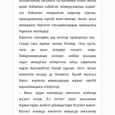
аппаратының басшысы Ш.Қалыбаев өткен жылы
аудан бойынша сыбайлас жемқорлықтың алдын-
алу бойынша атқарылған шаралар туралы,
орындаушылық тәртібі және мекеме, бөлім, ауыл
әкімдеріне берілген тапсырмалардың орындалуы
барысын мәлімдеді.
Берілген тапсырма дер кезінде орындалуы тиіс.
Сонда ғана жұмыс өнімді болмақ. Осы тұста,
тағы да ауыл әкімдері ескерту алды.
Хабарламашының сөзінше, кейбір ауылдық
округ әкімдігіне жіберілген хатқа уақытылы
жауап берілмейтіні былай тұрсын, тіпті, айлап
кешігетін кездер де болыпты. Бұлай жалғаса
берсе, жауапты мамандардың жұмыс тәртібі
қаралатындығы ескертілді.
– Биыл аудан көлемінде көптеген жобалар
жүзеге аспақ. Ел игілігі үшін жасалатын
жұмыстарды жүйелі ұйымдастыра білуіміз қажет.
Бүгінгі жиында көптеген маңызды мәселелер