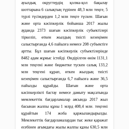
ауылдық округтердің қолма-қол бақылау
шоттарына 6 салықтың түрінен 48,3 млн теңге, 5
түрлі түсімдерден 1,2 млн теңге түскен. Шағын
және орта кәсіпкерлік бойынша 2017 жылы
ауданда 2373 шағын кәсіпкерлік субьектілері
тіркеліп, өткен жылдың тиісті кезеңімен
салыстырғанда 4,6 пайызға немесе 208 субъектіге
артты. Бұл шағын кәсіпкерлік субъектілерінде
8482 адам жұмыс істейді. Өндірілген өнім 1131,1
млн теңгені және бюджетке түскен салық 133,2
млн теңгені құрап, өткен жылдың тиісті
кезеңімен салыстырғанда 6,7 пайызға және 36,5
пайызды құрайды. Шағын және орта
кәсіпкерлікті бастау немесе дамыту мақсатында
мемлекеттік бағдарламалар аясында 2017 жыл
басынан жалпы құны 1 млрд 408,4 млн. теңгені
құрайтын 174 жоба қаржыландырылды.
Мемлекеттік бағдарламалардан тыс жеке қаражат
есебінен ағымдағы жылы жалпы құны 630,5 млн