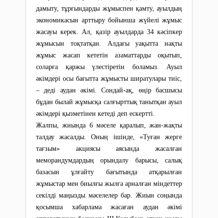
дамыту, тұрғындарды жұмыспен қамту, ауылдың
экономикасын арттыру бойынша жүйелі жұмыс
жасауы керек. Ал, қазір ауылдарда 34 кәсіпкер
жұмысын тоқтатқан. Алдағы уақытта нақты
жұмыс жасап кететін азаматтарды оқытып,
соларға қаржы үлестіретін боламыз. Ауыл
әкімдері осы бағытта жұмысты ширатулары тиіс,
– деді аудан әкімі. Сондай-ақ, өңір басшысы
бұдан былай жұмысқа салғырттық танытқан ауыл
әкімдері қызметінен кетеді деп ескертті.
Жалпы, жиында 6 мәселе қаралып, жан-жақты
талдау жасалды. Оның ішінде, «Туған жерге
тағзым» акциясы аясында жасалған
меморандумдардың орындалу барысы, салық
базасын ұлғайту бағытында атқарылған
жұмыстар мен биылғы жылға арналған міндеттер
секілді маңызды мәселелер бар. Жиын соңында
қосымша хабарлама жасаған аудан әкімі