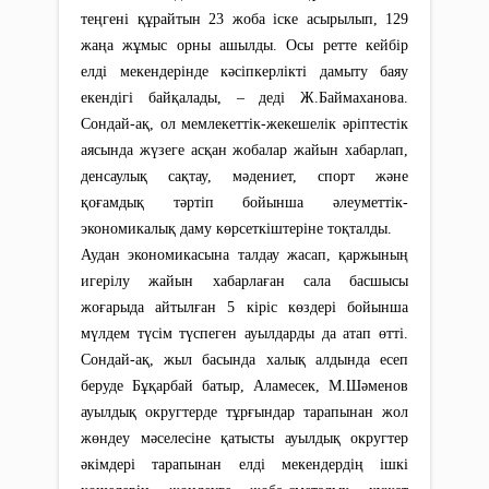
теңгені құрайтын 23 жоба іске асырылып, 129
жаңа жұмыс орны ашылды. Осы ретте кейбір
елді мекендерінде кәсіпкерлікті дамыту баяу
екендігі байқалады, – деді Ж.Баймаханова.
Сондай-ақ, ол мемлекеттік-жекешелік әріптестік
аясында жүзеге асқан жобалар жайын хабарлап,
денсаулық сақтау, мәдениет, спорт және
қоғамдық тәртіп бойынша әлеуметтік-
экономикалық даму көрсеткіштеріне тоқталды.
Аудан экономикасына талдау жасап, қаржының
игерілу жайын хабарлаған сала басшысы
жоғарыда айтылған 5 кіріс көздері бойынша
мүлдем түсім түспеген ауылдарды да атап өтті.
Сондай-ақ, жыл басында халық алдында есеп
беруде Бұқарбай батыр, Аламесек, М.Шәменов
ауылдық округтерде тұрғындар тарапынан жол
жөндеу мәселесіне қатысты ауылдық округтер
әкімдері тарапынан елді мекендердің ішкі