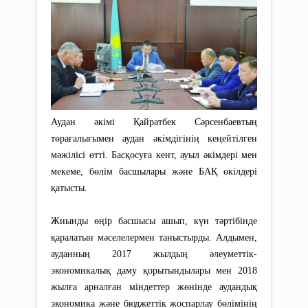
Аудан әкімі Қайратбек Сәрсенбаевтың
төрағалығымен аудан әкімдігінің кеңейтілген
мәжілісі өтті. Басқосуға кент, ауыл әкімдері мен
мекеме, бөлім басшылары және БАҚ өкілдері
қатысты.
Жиынды өңір басшысы ашып, күн тәртібінде
қаралатын мәселелермен таныстырды. Алдымен,
ауданның 2017 жылдың әлеуметтік-
экономикалық даму қорытындылары мен 2018
жылға арналған міндеттер жөнінде аудандық
экономика және бюджеттік жоспарлау бөлімінің