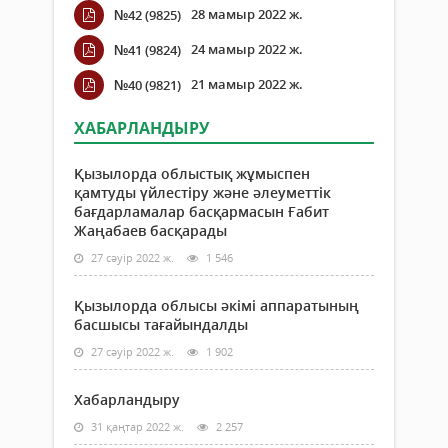
28 мамыр 2022 ж.
№42 (9825)
24 мамыр 2022 ж.
№41 (9824)
21 мамыр 2022 ж.
№40 (9821)
ХАБАРЛАНДЫРУ
Қызылорда облыстық жұмыспен
қамтуды үйлестіру және әлеуметтік
бағдарламалар басқармасын Ғабит
Жаңабаев басқарады
27 сәуір 2022 ж.
1 546
Қызылорда облысы әкімі аппаратының
басшысы тағайындалды
27 сәуір 2022 ж.
1 902
Хабарландыру
31 қаңтар 2022 ж.
2 257