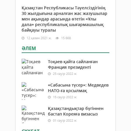
Қазақстан Республикасы Тәуелсіздігінің
30 жылдығына арналған жас жазушылар
мен ақындар арасында өтетін «Ұлы
дала» республикалық шығармашылық
байқауы туралы
12 қазан 2021 ж.
15 668
ӘЛЕМ
Тоқаев қайта сайланған
Франция президенті
25 сәуір 2022 ж.
«Сабасына түсер»: Медведев
НАТО-ға қосылмақ
15 сәуір 2022 ж.
Қазақстандықтар бүгіннен
бастап Кореяға визасыз
01 сәуір 2022 ж.