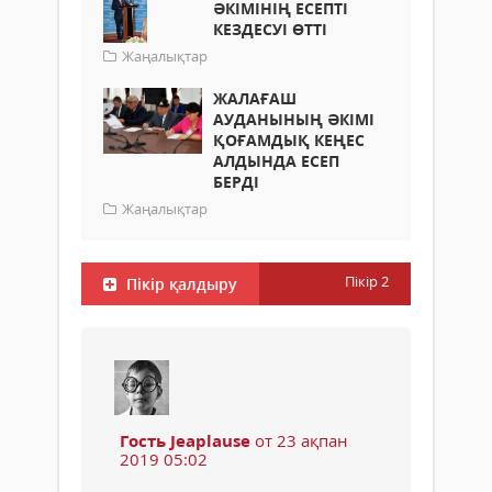
ӘКІМІНІҢ ЕСЕПТІ
КЕЗДЕСУІ ӨТТІ
Жаңалықтар
ЖАЛАҒАШ
АУДАНЫНЫҢ ӘКІМІ
ҚОҒАМДЫҚ КЕҢЕС
АЛДЫНДА ЕСЕП
БЕРДІ
Жаңалықтар
Пікір
2
Пікір қалдыру
Гость Jeaplause
от 23 ақпан
2019 05:02