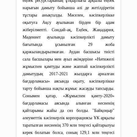
еңбек ресурстарының ұтқырлығы арқылы еңбек
нарығын дамыту бойынша әлі де жетілдіретін
тұстары анықталды. Мәселен, кәсіпкерлікке
оқытуға Ақсу ауылынан бірден бір адам
жіберілмепті. Сондай-ақ, Еңбек, Жаңадария,
Мәдениет ауылында кәсіпкерлікті дамыту
бағытында ұсынылған 29 жоба
қаржыландырылмаған. Аудан басшысы тиісті
сала басшылары мен ауыл әкімдеріне «Нәтижелі
жұмыспен қамтуды және жаппай кәсіпкерлікті
дамытудың 2017-2021 жылдарға арналған
бағдарламасы» аясында оқыту, кәсіпкерлікке
тарту бойынша нақты жұмыс жасауды тапсырды.
Сонымен қатар, «Жұмыспен қамту-2020»
бағдарламасы аясында алынған несиенің
қайтарымы жайы да сөз болды. "Байқоңыр"
әлеуметтік кәсіпкерлік корпорациясы ҰК арқылы
таратылған несиенің 370 млн теңгесі қайтарылуы
керек болатын болса, соның 129,1 млн теңгесі