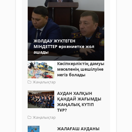
ЖОЛДАУ ЖҮКТЕГЕН
МІНДЕТТЕР өркениетке жол
ашады
Кәсіпкерліктің дамуы
мәселенің шешілуіне
негіз болады
Жаңалықтар
АУДАН ХАЛҚЫН
ҚАНДАЙ ЖАҒЫМДЫ
ЖАҢАЛЫҚ КҮТІП
ТҰР?
Жаңалықтар
ЖАЛАҒАШ АУДАНЫ