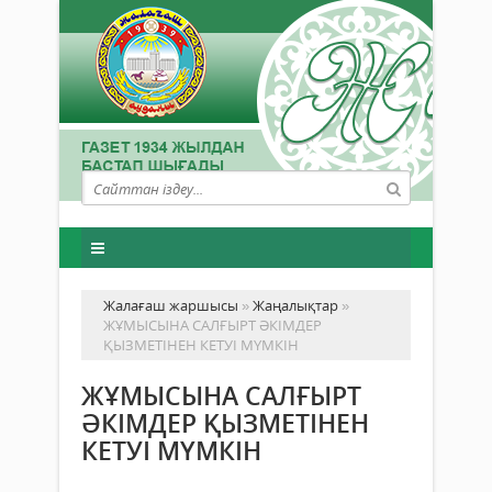
Жалағаш жаршысы
»
Жаңалықтар
»
ЖҰМЫСЫНА САЛҒЫРТ ӘКІМДЕР
ҚЫЗМЕТІНЕН КЕТУІ МҮМКІН
ЖҰМЫСЫНА САЛҒЫРТ
ӘКІМДЕР ҚЫЗМЕТІНЕН
КЕТУІ МҮМКІН