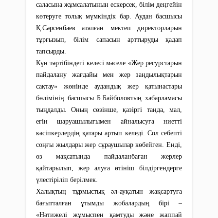
саласына жұмсалатынын ескерсек, білім деңгейін
көтеруге толық мүмкіндік бар. Аудан басшысы
Қ.Сәрсенбаев аталған мектеп директорларын
тұрғызып, білім сапасын арттыруды қадап
тапсырды.
Күн тәртібіндегі келесі мәселе «Жер ресурстарын
пайдалану жағдайы мен жер заңдылықтарын
сақтау» жөнінде аудандық жер қатынастары
бөлімінің басшысы Б.Байболовтың хабарламасы
тыңдалды. Оның сөзінше, қазіргі таңда, мал,
егін шаруашылығымен айналысуға ниетті
кәсіпкерлердің қатары артып келеді. Сол себепті
соңғы жылдары жер сұраушылар көбейген. Енді,
өз мақсатында пайдаланбаған жерлер
қайтарылып, жер алуға өтініш білдіргендерге
үлестіріліп берілмек.
Халықтың тұрмыстық әл-ауқатын жақсартуға
бағытталған ұтымды жобалардың бірі –
«Нәтижелі жұмыспен қамтуды және жаппай