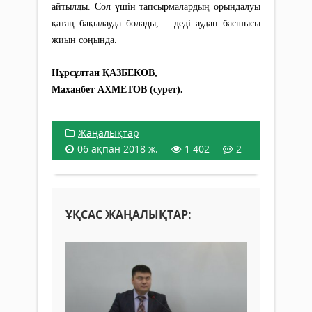
айтылды. Сол үшін тапсырмалардың орындалуы
қатаң бақылауда болады, – деді аудан басшысы
жиын соңында.
Нұрсұлтан ҚАЗБЕКОВ,
Маханбет АХМЕТОВ (сурет).
Жаңалықтар
06 ақпан 2018 ж.
1 402
2
ҰҚСАС ЖАҢАЛЫҚТАР: