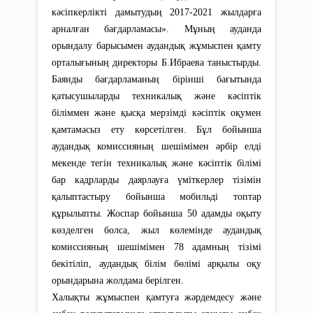
кәсіпкерлікті дамытудың 2017-2021 жылдарға
арналған бағдарламасы». Мұның ауданда
орындалу барысымен аудандық жұмыспен қамту
орталығының директоры Б.Ибраева таныстырды.
Баянды бағдарламаның бірінші бағытында
қатысушыларды техникалық және кәсіптік
біліммен және қысқа мерзімді кәсіптік оқумен
қамтамасыз ету көрсетілген. Бұл бойынша
аудандық комиссияның шешімімен әрбір елді
мекенде тегін техникалық және кәсіптік білімі
бар кадрларды даярлауға үміткерлер тізімін
қалыптастыру бойынша мобильді топтар
құрылыпты. Жоспар бойынша 50 адамды оқыту
көзделген болса, жыл көлемінде аудандық
комиссияның шешімімен 78 адамның тізімі
бекітіліп, аудандық білім бөлімі арқылы оқу
орындарына жолдама берілген.
Халықты жұмыспен қамтуға жәрдемдесу және