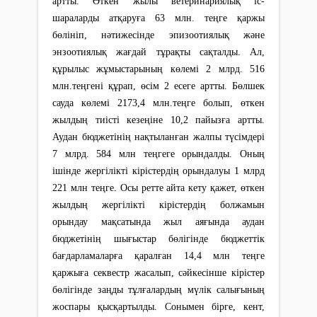
артты. Өткен жылы ветеринариялық іс-
шараларды атқаруға 63 млн. теңге қаржы
бөлініп, нәтижесінде эпизоотиялық және
энзоотиялық жағдай тұрақты сақталды. Ал,
құрылыс жұмыстарының көлемі 2 млрд. 516
млн.теңгені құрап, өсім 2 есеге артты. Бөлшек
сауда көлемі 2173,4 млн.теңге болып, өткен
жылдың тиісті кезеңіне 10,2 пайызға артты.
Аудан бюджетінің нақтыланған жалпы түсімдері
7 млрд. 584 млн теңгеге орындалды. Оның
ішінде жергілікті кірістердің орындалуы 1 млрд
221 млн теңге. Осы ретте айта кету қажет, өткен
жылдың жергілікті кірістердің болжамын
орындау мақсатында жыл аяғында аудан
бюджетінің шығыстар бөлігінде бюджеттік
бағдарламаларға қаралған 14,4 млн теңге
қаржыға секвестр жасалып, сәйкесінше кірістер
бөлігінде заңды тұлғалардың мүлік салығының
жоспары қысқартылды. Сонымен бірге, кент,