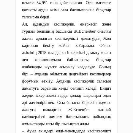
немесе 34,9% ғана қайтарылған. Осы мәселеге
қатысты аудан әкімі сала басшыларына бірқатар
тапсырма берді.
Ал, аудандық кәсіпкерлік, өнеркәсіп және
туризм бөлімінің басшысы Ж.Еспенбет биылғы
жылға арналған кәсіпкерлікті дамытудың Жол
картасын бекіту жайын хабарлады. Облыс
әкімінің 2018 жылды кәсіпкерлікті дамыту жылы
деп жариялануына байланысты, бірқатар
жобаларды жүзеге асырылу көзделуде. Соның
бірі – ауданда облыстық деңгейдегі кәсіпкерлер
форумын өткізу. Ауданда кәсіпкерлік саласын
дамытуға барынша көңіл бөлініп келеді. Ендігі
жерде, іскер азаматтарды қолдау шаралары одан
әрі жетілдірілмек. Осы бағытта бірлесіп жұмыс
жасауға шақырған Ж.Еспенбет жаппай
кәсіпкерлікті дамыту бағытындағы дайындық
жұмыстарды тағы бір пысықтап алды.
– Ауыл әкімдері елді-мекендерде кәсіпкерлікті