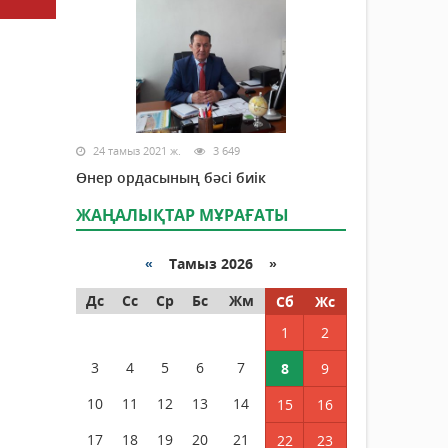
24 тамыз 2021 ж.
3 649
Өнер ордасының бәсі биік
ЖАҢАЛЫҚТАР МҰРАҒАТЫ
«
Тамыз 2026 »
Дс
Сс
Ср
Бс
Жм
Сб
Жс
1
2
3
4
5
6
7
8
9
10
11
12
13
14
15
16
17
18
19
20
21
22
23