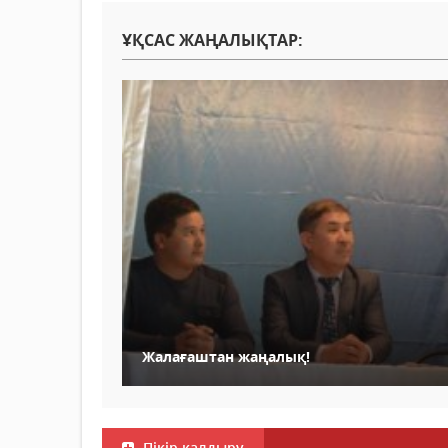
ҰҚСАС ЖАҢАЛЫҚТАР:
Жалағаштан жаңалық!
Пікір қалдыру