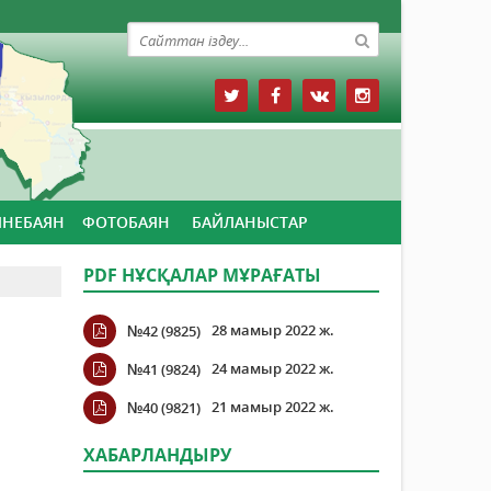
ЙНЕБАЯН
ФОТОБАЯН
БАЙЛАНЫСТАР
PDF НҰСҚАЛАР МҰРАҒАТЫ
28 мамыр 2022 ж.
№42 (9825)
24 мамыр 2022 ж.
№41 (9824)
21 мамыр 2022 ж.
№40 (9821)
ХАБАРЛАНДЫРУ