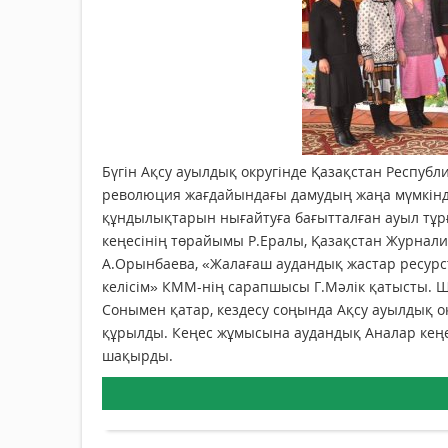
Бүгін Ақсу ауылдық округінде Қазақстан Респуб
революция жағдайындағы дамудың жаңа мүмкінді
құндылықтарын нығайтуға бағытталған ауыл тұр
кеңесінің төрайымы Р.Ералы, Қазақстан Журналис
А.Орынбаева, «Жалағаш аудандық жастар ресур
келісім» КММ-нің сарапшысы Г.Мәлік қатысты. Ш
Сонымен қатар, кездесу соңында Ақсу ауылдық 
құрылды. Кеңес жұмысына аудандық Аналар кеңес
шақырды.