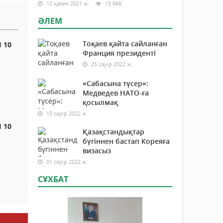
12 қазан 2021 ж.
15 668
ӘЛЕМ
Тоқаев қайта сайланған
 10
Франция президенті
25 сәуір 2022 ж.
«Сабасына түсер»:
Медведев НАТО-ға
қосылмақ
15 сәуір 2022 ж.
 10
Қазақстандықтар
бүгіннен бастап Кореяға
визасыз
01 сәуір 2022 ж.
СҰХБАТ