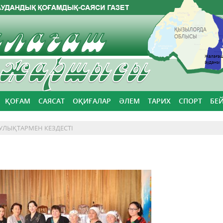
ҚОҒАМ
САЯСАТ
ОҚИҒАЛАР
ӘЛЕМ
ТАРИХ
СПОРТ
БЕ
УЛЫҚТАРМЕН КЕЗДЕСТІ