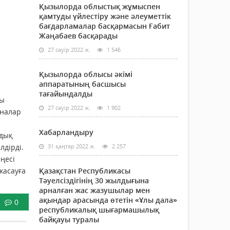
Қызылорда облыстық жұмыспен
қамтуды үйлестіру және әлеуметтік
бағдарламалар басқармасын Ғабит
Жаңабаев басқарады
27 сәуір 2022 ж.
1 546
Қызылорда облысы әкімі
аппаратының басшысы
тағайындалды
сы
27 сәуір 2022 ж.
1 902
Аналар
Хабарландыру
мдық
лдірді.
31 қаңтар 2022 ж.
2 257
ңесі
жасауға
Қазақстан Республикасы
Тәуелсіздігінің 30 жылдығына
арналған жас жазушылар мен
ақындар арасында өтетін «Ұлы дала»
0
республикалық шығармашылық
байқауы туралы