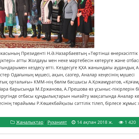
ликасының Президенті Н.Ә.Назарбаевтың «Төртінші өнеркәсіптік
ктері» атты Жолдауы мен неке мәртебесін көтеруге және отба
ғындарымен кездесу өтті. Кездесуге ҚХА жанындағы аудандық 
тер Одағының мүшесі, ақын, сазгер, Аналар кеңесінің мүшесі
стық орталығы» КММ-нің бөлім басшысы А.Қожамұратов, «Қоға
ара барысында М.Ержанова, А.Прешова өз ұсыныс-пікірлерін бі
округінде отбасы құндылықтарын нығайту мақсатында Аналар ке
інің төрайымы Р.Көшекбайқызы сәттілік тілеп, бірлесе жұмыс 
Жаңалықтар
/
Руханият
14 ақпан 2018 ж.
1 420