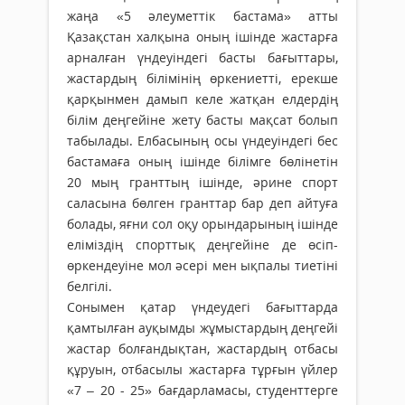
жаңа «5 әлеуметтік бастама» атты
Қазақстан халқына оның ішінде жастарға
арналған үндеуіндегі басты бағыттары,
жастардың білімінің өркениетті, ерекше
қарқынмен дамып келе жатқан елдердің
білім деңгейіне жету басты мақсат болып
табылады. Елбасының осы үндеуіндегі бес
бастамаға оның ішінде білімге бөлінетін
20 мың гранттың ішінде, әрине спорт
саласына бөлген гранттар бар деп айтуға
болады, яғни сол оқу орындарының ішінде
еліміздің спорттық деңгейіне де өсіп-
өркендеуіне мол әсері мен ықпалы тиетіні
белгілі.
Сонымен қатар үндеудегі бағыттарда
қамтылған ауқымды жұмыстардың деңгейі
жастар болғандықтан, жастардың отбасы
құруын, отбасылы жастарға тұрғын үйлер
«7 – 20 - 25» бағдарламасы, студенттерге