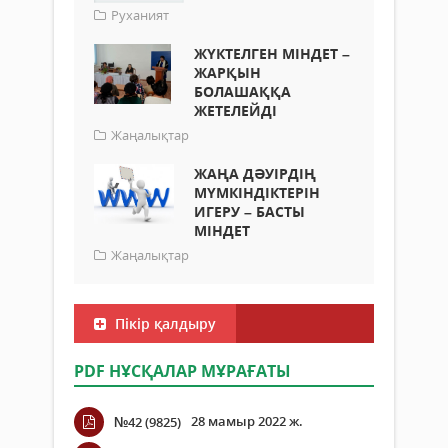
Руханият
ЖҮКТЕЛГЕН МІНДЕТ –
ЖАРҚЫН
БОЛАШАҚҚА
ЖЕТЕЛЕЙДІ
Жаңалықтар
ЖАҢА ДӘУІРДІҢ
МҮМКІНДІКТЕРІН
ИГЕРУ – БАСТЫ
МІНДЕТ
Жаңалықтар
Пікір қалдыру
PDF НҰСҚАЛАР МҰРАҒАТЫ
28 мамыр 2022 ж.
№42 (9825)