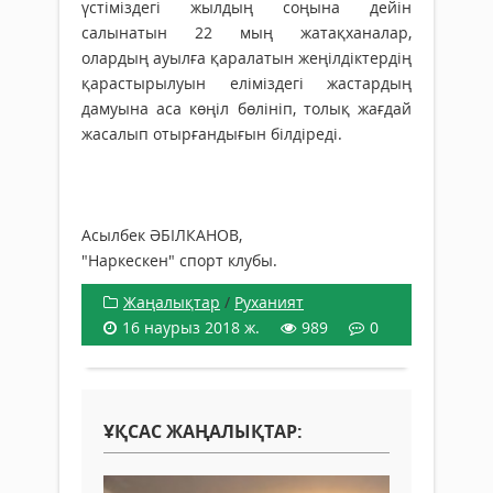
үстіміздегі жылдың соңына дейін
салынатын 22 мың жатақханалар,
олардың ауылға қаралатын жеңілдіктердің
қарастырылуын еліміздегі жастардың
дамуына аса көңіл бөлініп, толық жағдай
жасалып отырғандығын білдіреді.
Асылбек ӘБІЛКАНОВ,
"Наркескен" спорт клубы.
Жаңалықтар
/
Руханият
16 наурыз 2018 ж.
989
0
ҰҚСАС ЖАҢАЛЫҚТАР: