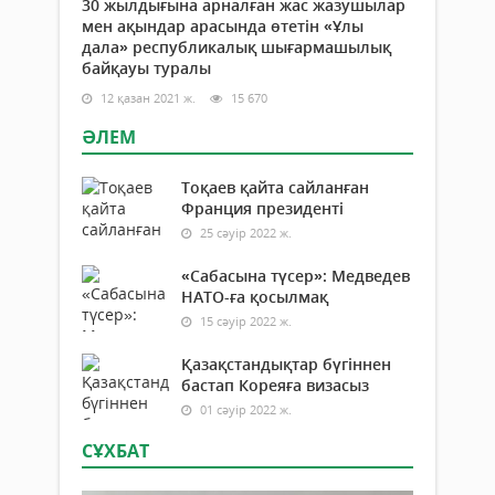
30 жылдығына арналған жас жазушылар
мен ақындар арасында өтетін «Ұлы
дала» республикалық шығармашылық
байқауы туралы
12 қазан 2021 ж.
15 670
ӘЛЕМ
Тоқаев қайта сайланған
Франция президенті
25 сәуір 2022 ж.
«Сабасына түсер»: Медведев
НАТО-ға қосылмақ
15 сәуір 2022 ж.
Қазақстандықтар бүгіннен
бастап Кореяға визасыз
01 сәуір 2022 ж.
СҰХБАТ