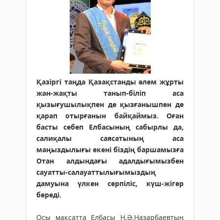
Қазіргі таңда Қазақстанды әлем жұрты
жан-жақты танып-біліп аса
қызығушылықпен де қызғанышпен де
қарап отырғанын байқаймыз. Оған
басты себеп Елбасының сабырлы да,
салиқалы саясатының аса
маңыздылығы екені біздің баршамызға
Отан алдындағы адалдығымызбен
сауатты-салауаттылығымыздың
дамуына үлкен серпіліс, күш-жігер
береді.
Осы мақсатта Елбасы Н.Ә.Назарбаевтың