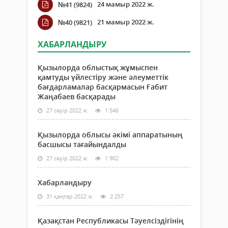
24 мамыр 2022 ж.
№41 (9824)
21 мамыр 2022 ж.
№40 (9821)
ХАБАРЛАНДЫРУ
Қызылорда облыстық жұмыспен
қамтуды үйлестіру және әлеуметтік
бағдарламалар басқармасын Ғабит
Жаңабаев басқарады
27 сәуір 2022 ж.
1 546
Қызылорда облысы әкімі аппаратының
басшысы тағайындалды
27 сәуір 2022 ж.
1 902
Хабарландыру
31 қаңтар 2022 ж.
2 257
Қазақстан Республикасы Тәуелсіздігінің