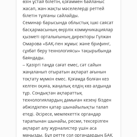
өзін ұстай білетін, қоғаммен байланыс
жасап, жан-жақты мәселелерді реттей
білетін тұлғаны сайлайды.
Семинар барысында облыстық ішкі саясат
басқармасының өңір­лік коммуникациялар
қызметі орталығының директоры Гүлжан
Омарова «БАҚ-пен жұмыс және брифинг,
сұхбат беру технологиясы» тақырыбында
баяндады.
– Қазіргі таңда сағат емес, сәт сайын
жаңаланып отыратын ақпарат ағынын
тоқтату мүмкін емес. Қоғамда болған кез
келген оқиға, жаңалық елдің көз алдында
тұр. Сондықтан ақпараттық
технологиялардың дамыған кезеңі бізден
әбжілдікпен қатар шынайы­лықты талап
етеді. Әсіресе, мем­лекеттік органдар
тарапынан шынайы, ресми, тексерілген
ақпарат алу журналистер үшін аса
маңызды. Бұл ретте сол органдардың БАҚ