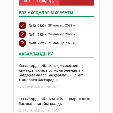
Пікір қалдыру
PDF НҰСҚАЛАР МҰРАҒАТЫ
28 мамыр 2022 ж.
№42 (9825)
24 мамыр 2022 ж.
№41 (9824)
21 мамыр 2022 ж.
№40 (9821)
ХАБАРЛАНДЫРУ
Қызылорда облыстық жұмыспен
қамтуды үйлестіру және әлеуметтік
бағдарламалар басқармасын Ғабит
Жаңабаев басқарады
27 сәуір 2022 ж.
1 547
Қызылорда облысы әкімі аппаратының
басшысы тағайындалды
27 сәуір 2022 ж.
1 903