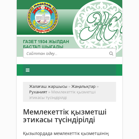
Жалағаш жаршысы
»
Жаңалықтар
»
Руханият
» Мемлекеттік қызметші
этикасы түсіндірілді
Мемлекеттік қызметші
этикасы түсіндірілді
Қызылордада мемлекеттік қызметшінің