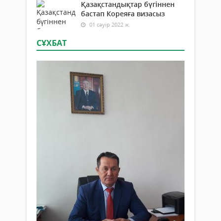
Қазақстандықтар бүгіннен
бастап Кореяға визасыз
01 сәуір 2022 ж.
СҰХБАТ