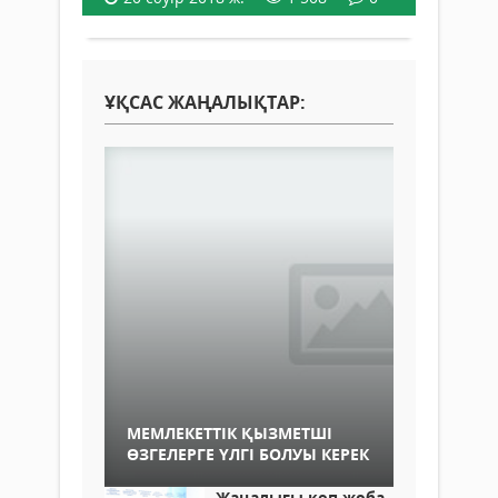
ҰҚСАС ЖАҢАЛЫҚТАР:
МЕМЛЕКЕТТІК ҚЫЗМЕТШІ
ӨЗГЕЛЕРГЕ ҮЛГІ БОЛУЫ КЕРЕК
Жаңалығы көп жоба