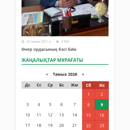
24 тамыз 2021 ж.
3 650
Өнер ордасының бәсі биік
ЖАҢАЛЫҚТАР МҰРАҒАТЫ
«
Тамыз 2026 »
Дс
Сс
Ср
Бс
Жм
Сб
Жс
1
2
3
4
5
6
7
8
9
10
11
12
13
14
15
16
17
18
19
20
21
22
23