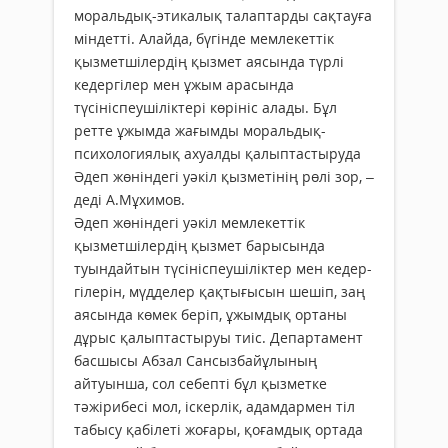
моральдық-этикалық талаптарды сақтауға
міндетті. Алайда, бүгінде мемлекеттік
қызметшілердің қызмет аясында түрлі
кедергілер мен ұжым арасында
түсініспеушіліктері көрініс алады. Бұл
ретте ұжымда жағымды моральдық-
психологиялық ахуалды қалыптастыруда
Әдеп жөніндегі уәкіл қызметінің рөлі зор, –
деді А.Мұхимов.
Әдеп жөніндегі уәкіл мем­ле­­кеттік
қызметшілердің қыз­мет барысында
туындайтын түсініспеушіліктер мен ке­­дер­
гілерін, мүдделер қақтығысын шешіп, заң
аясында көмек беріп, ұжым­дық ортаны
дұрыс қалып­тастыруы тиіс. Департамент
басшысы Абзал Сансызбайұлының
айтуынша, сол себепті бұл қызметке
тәжірибесі мол, іскерлік, адамдармен тіл
табысу қабілеті жоғары, қоғамдық ортада