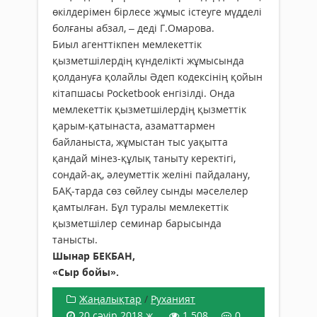
өкілдерімен бірлесе жұмыс істеуге мүдделі
болғаны абзал, – деді Г.Омарова.
Биыл агенттікпен мемлекеттік
қызметшілердің күнделікті жұмы­сында
қолдануға қолайлы Әдеп кодексінің қойын
кітапшасы Pocketbook енгізілді. Онда
мемлекеттік қызметшілердің қыз­мет­тік
қарым-қатынаста, азаматтармен
байланыста, жұмыстан тыс уақытта
қандай мінез-құлық таныту керектігі,
сондай-ақ, әлеу­меттік желіні пайдалану,
БАҚ-тарда сөз сөйлеу сынды мәселелер
қамтылған. Бұл туралы мемлекеттік
қызметшілер семинар барысында
танысты.
Шынар БЕКБАН,
«Сыр бойы».
Жаңалықтар
/
Руханият
20 сәуір 2018 ж.
1 508
0