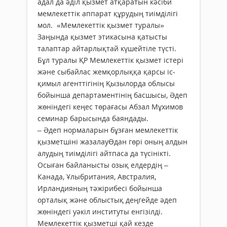
адал да әділ қызмет атқаратын кәсіби
мемлекеттік аппарат құрудың тиімділігі
мол. «Мемлекеттік қызмет туралы»
Заңында қызмет этикасына қатысты
талаптар айтарлықтай күшейтіле түсті.
Бұл туралы ҚР Мемлекеттік қызмет істері
және сыбайлас жемқорлыққа қарсы іс-
қимыл агенттігінің Қызылорда облысы
бойынша департаментінің басшысы, Әдеп
жөніндегі кеңес төрағасы Абзал Мұхимов
семинар барысында баяндады.
– Әдеп нормаларын бұзған мем­лекеттік
қызметшіні жазалауӨдан гөрі оның алдын
алудың тиімділігі айтпаса да түсінікті.
Осыған байланысты озық елдердің –
Канада, Ұлыбритания, Австралия,
Ирландияның тәжірибесі бойынша
орталық және облыстық деңгейде әдеп
жөніндегі уәкіл институты енгізілді.
Мемлекеттік қызметші қай кезде