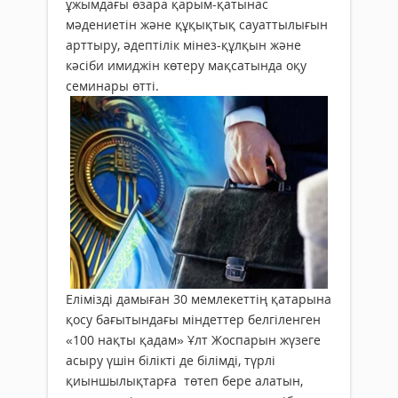
ұжымдағы өзара қарым-қатынас
мәдениетін және құқықтық сауаттылығын
арттыру, әдептілік мінез-құлқын және
кәсіби имиджін көтеру мақсатында оқу
семинары өтті.
Елімізді дамыған 30 мемлекеттің қатарына
қосу бағытындағы мін­деттер белгіленген
«100 нақты қа­дам» Ұлт Жоспарын жүзеге
асы­ру үшін білікті де білімді, түрлі
қиыншылықтарға төтеп бере алатын,