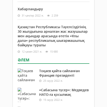
Хабарландыру
31 қаңтар 2022 ж.
2 259
Қазақстан Республикасы Тәуелсіздігінің
30 жылдығына арналған жас жазушылар
мен ақындар арасында өтетін «Ұлы
дала» республикалық шығармашылық
байқауы туралы
12 қазан 2021 ж.
15 680
ӘЛЕМ
Тоқаев қайта сайланған
Франция президенті
25 сәуір 2022 ж.
«Сабасына түсер»: Медведев
НАТО-ға қосылмақ
15 сәуір 2022 ж.