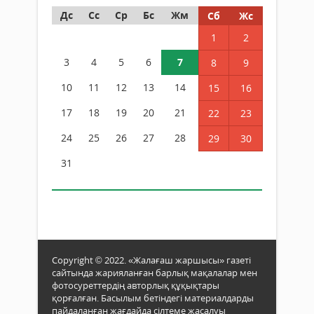
Дс
Сс
Ср
Бс
Жм
Сб
Жс
1
2
3
4
5
6
7
8
9
10
11
12
13
14
15
16
17
18
19
20
21
22
23
24
25
26
27
28
29
30
31
Copyright © 2022. «Жалағаш жаршысы» газеті
сайтында жарияланған барлық мақалалар мен
фотосуреттердің авторлық құқықтары
қорғалған. Басылым бетіндегі материалдарды
пайдаланған жағдайда сілтеме жасалуы