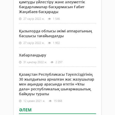
қамтуды үйлестіру және әлеуметтік
ақы
бағдарламалар басқармасын Ғабит
мүш
Жаңабаев басқарады
жари
27 сәуір 2022 ж.
1 546
Қызылорда облысы әкімі аппаратының
басшысы тағайындалды
27 сәуір 2022 ж.
1 902
Хабарландыру
31 қаңтар 2022 ж.
2 257
Қазақстан Республикасы Тәуелсіздігінің
30 жылдығына арналған жас жазушылар
мен ақындар арасында өтетін «Ұлы
дала» республикалық шығармашылық
байқауы туралы
12 қазан 2021 ж.
15 668
ӘЛЕМ