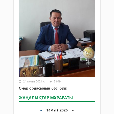
24 тамыз 2021 ж.
3 649
Өнер ордасының бәсі биік
ЖАҢАЛЫҚТАР МҰРАҒАТЫ
«
Тамыз 2026 »