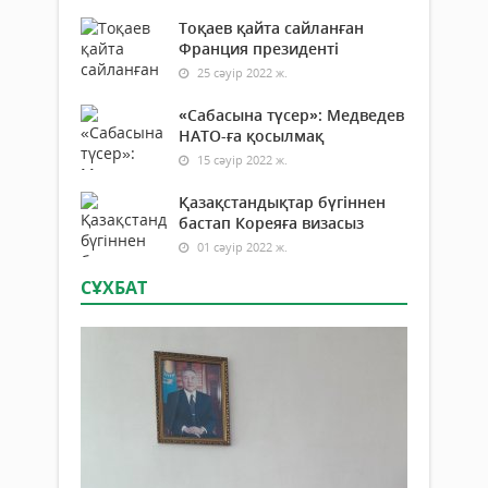
Тоқаев қайта сайланған
Франция президенті
25 сәуір 2022 ж.
«Сабасына түсер»: Медведев
НАТО-ға қосылмақ
15 сәуір 2022 ж.
Қазақстандықтар бүгіннен
бастап Кореяға визасыз
01 сәуір 2022 ж.
СҰХБАТ