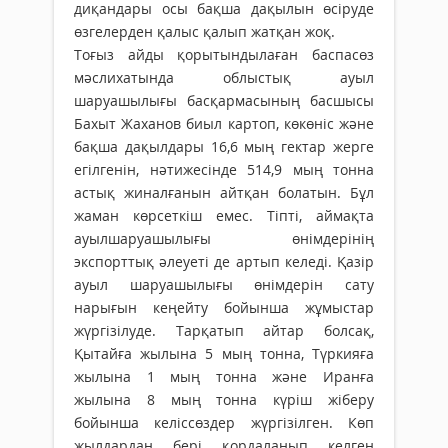
диқандары осы бақша дақылын өсіруде
өзгелерден қалыс қалып жатқан жоқ.
Тоғыз айды қорытындылаған баспасөз
мәслихатында облыстық ауыл
шаруашылығы басқармасының басшысы
Бахыт Жаханов биыл картоп, көкөніс және
бақша дақылдары 16,6 мың гектар жерге
егілгенін, нәтижесінде 514,9 мың тонна
астық жиналғанын айтқан болатын. Бұл
жаман көрсеткіш емес. Тіпті, аймақта
ауылшаруашылығы өнімдерінің
экспорттық әлеуеті де артып келеді. Қазір
ауыл шаруашылығы өнімдерін сату
нарығын кеңейту бойынша жұмыстар
жүргізілуде. Тарқатып айтар болсақ,
Қытайға жылына 5 мың тонна, Түркияға
жылына 1 мың тонна және Иранға
жылына 8 мың тонна күріш жіберу
бойынша келіссөздер жүргізілген. Көп
жылдардан бері қордаланып келген