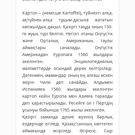
Картоп – (немісше Kartoffel), түйнекті алқа,
ақтүйнек-алқа тұқым-дасына жататын
көпжылдық дақыл. Қазіргі таңда оның 150-
ге жуық түрі белгілі. Негізгі отаны Оңтүстік
және Орталық Американың таулы
аймақтары саналады. Оңтүстік
Америкадан Еуропаға 1560 жылдары
әкелінген. Энциклопедиялық
мәліметтерде осындай дерек келтіріледі.
Дегенмен, мамандар оның ең алғаш өскен
жерін Чили деп санайды. Алдымен
Испанияға 1560 жылдары әкелінген
картоп кейін Еуропа мен Азияға таралды
деп қарастырылады. Ресейге ол І Пертдің
ұсынуы бойынша 1765 жылы әкелінген.
Қазіргі заманда дүние жүзінің барлық
елдерінде егіледі. Қазақстанның көптеген
аймағында өсіріледі. Әсіресе, Сыр