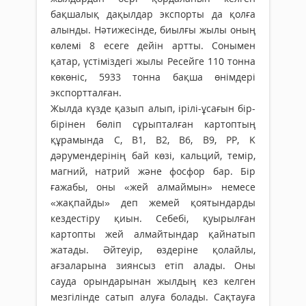
бақшалық дақылдар экспорты да қолға
алынды. Нәтижесінде, биылғы жылы оның
көлемі 8 есеге дейін артты. Сонымен
қатар, үстіміздегі жылы Ресейге 110 тонна
көкөніс, 5933 тонна бақша өнімдері
экспортталған.
Жылда күзде қазып алып, ірілі-ұсағын бір-
бірінен бөліп сұрыпталған картоптың
құрамында C, B1, B2, B6, B9, PP, K
дәрумендерінің бай көзі, кальций, темір,
магний, натрий және фосфор бар. Бір
ғажабы, оны «жей алмаймын» немесе
«жақпайды» деп жемей қоятындарды
кездестіру қиын. Себебі, қуырылған
картопты жей алмайтындар қайнатып
жатады. Әйтеуір, өздеріне қолайлы,
ағзаларына зиянсыз етіп алады. Оны
сауда орындарынан жылдың кез келген
мезгілінде сатып алуға болады. Сақтауға