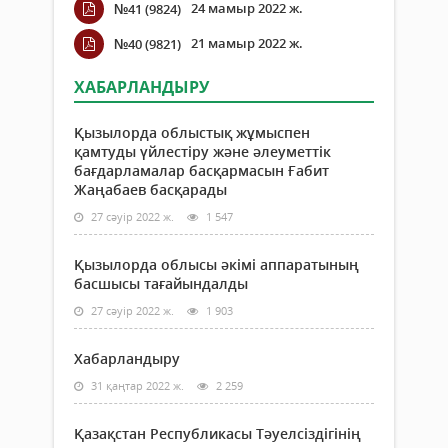
24 мамыр 2022 ж.
№41 (9824)
21 мамыр 2022 ж.
№40 (9821)
ХАБАРЛАНДЫРУ
Қызылорда облыстық жұмыспен
қамтуды үйлестіру және әлеуметтік
бағдарламалар басқармасын Ғабит
Жаңабаев басқарады
27 сәуір 2022 ж.
1 547
Қызылорда облысы әкімі аппаратының
басшысы тағайындалды
27 сәуір 2022 ж.
1 903
Хабарландыру
31 қаңтар 2022 ж.
2 259
Қазақстан Республикасы Тәуелсіздігінің