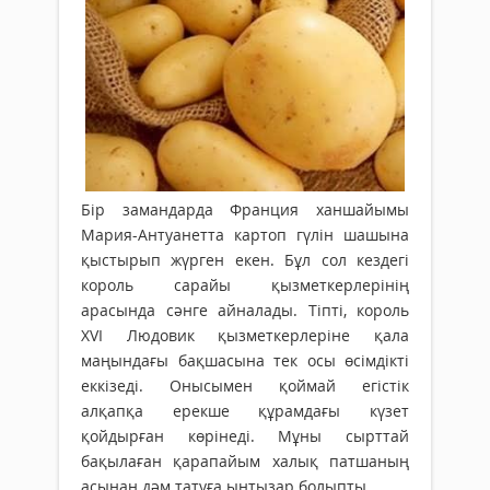
Бір замандарда Франция ханшайымы
Мария-Антуанетта картоп гүлін шашына
қыстырып жүрген екен. Бұл сол кездегі
король сарайы қызметкерлерінің
арасында сәнге айналады. Тіпті, король
ХVІ Людовик қызметкерлеріне қала
маңындағы бақшасына тек осы өсімдікті
еккізеді. Онысымен қоймай егістік
алқапқа ерекше құрамдағы күзет
қойдырған көрінеді. Мұны сырттай
бақылаған қарапайым халық патшаның
асынан дәм татуға ынтызар болыпты.