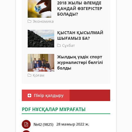
2018 ЖЫЛЫ ӘЛЕМДЕ
ҚАНДАЙ ӨЗГЕРІСТЕР
БОЛАДЫ?
Экономика
ҚЫСТАН ҚЫСЫЛМАЙ
ШЫҒАМЫЗ БА?
Сұхбат
Жылдың үздік спорт
журналистері белгілі
болды
Қоғам
Пікір қалдыру
PDF НҰСҚАЛАР МҰРАҒАТЫ
28 мамыр 2022 ж.
№42 (9825)