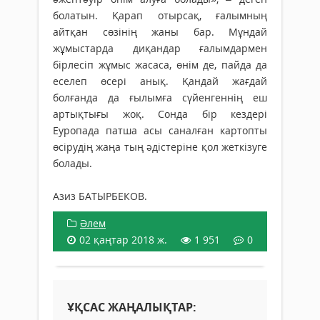
болатын. Қарап отырсақ, ғалымның
айтқан сөзінің жаны бар. Мұндай
жұмыстарда диқандар ғалымдармен
бірлесіп жұмыс жасаса, өнім де, пайда да
еселеп өсері анық. Қандай жағдай
болғанда да ғылымға сүйенгеннің еш
артықтығы жоқ. Сонда бір кездері
Еуропада патша асы саналған картопты
өсірудің жаңа тың әдістеріне қол жеткізуге
болады.
Азиз БАТЫРБЕКОВ.
Әлем
02 қаңтар 2018 ж.
1 951
0
ҰҚСАС ЖАҢАЛЫҚТАР: