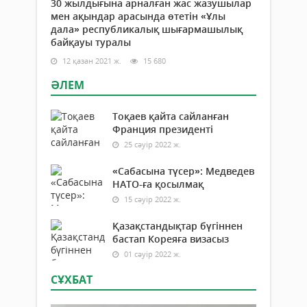
30 жылдығына арналған жас жазушылар
мен ақындар арасында өтетін «Ұлы
дала» республикалық шығармашылық
байқауы туралы
12 қазан 2021 ж.
15 680
ӘЛЕМ
Тоқаев қайта сайланған
Франция президенті
25 сәуір 2022 ж.
«Сабасына түсер»: Медведев
НАТО-ға қосылмақ
15 сәуір 2022 ж.
Қазақстандықтар бүгіннен
бастап Кореяға визасыз
01 сәуір 2022 ж.
СҰХБАТ