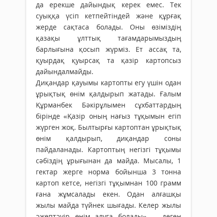
да ерекше дайындық керек емес. Тек
суыққа үсіп кетпейтіндей және құрғақ
жерде сақтаса болады. Оны өзіміздің
қазақы ұлттық тағамдарымыздың
барлығына қосып жүрміз. Ет ассақ та,
қуырдақ қуырсақ та қазір картопсыз
дайындалмайды.
Диқандар қауымы картопты егу үшін одан
ұрықтық өнім қалдырып жатады. Ғалым
Құрманбек Бәкірұлымен сұхбаттардың
бірінде «Қазір оның нағыз тұқымын егіп
жүрген жоқ. Былтырғы картоптан ұрықтық
өнім қалдырып, диқандар соны
пайдаланады. Картоптың негізгі тұқымы
сәбіздің ұрығынан да майда. Мысалы, 1
гектар жерге норма бойынша 3 тонна
картоп кетсе, негізгі тұқымнан 100 грамм
ғана жұмсалады екен. Одан алғашқы
жылы майда түйнек шығады. Келер жылы
әжептәуір өнім алуға болады», – деген