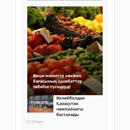
Вице-министр көкөніс
бағасының қымбаттау
себебін түсіндірді
Волейболдан
Қазақстан
чемпионаты
басталады
Спорт