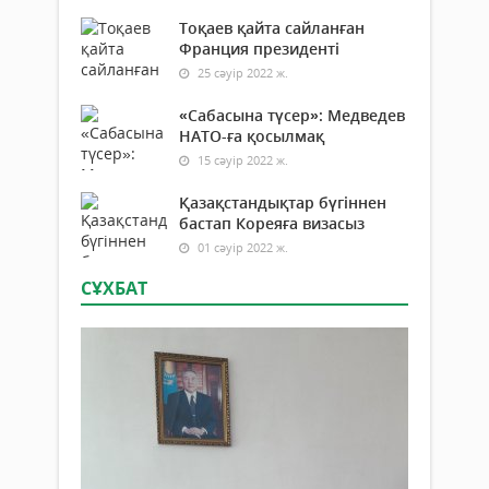
Тоқаев қайта сайланған
Франция президенті
25 сәуір 2022 ж.
«Сабасына түсер»: Медведев
НАТО-ға қосылмақ
15 сәуір 2022 ж.
Қазақстандықтар бүгіннен
бастап Кореяға визасыз
01 сәуір 2022 ж.
СҰХБАТ