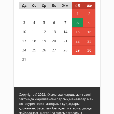
Дс
Сс
Ср
Бс
Жм
Сб
Жс
1
2
3
4
5
6
7
8
9
10
11
12
13
14
15
16
17
18
19
20
21
22
23
24
25
26
27
28
29
30
31
Copyright © 2022. «Жалағаш жаршысы» газеті
сайтында жарияланған барлық мақалалар мен
фотосуреттердің авторлық құқықтары
қорғалған. Басылым бетіндегі материалдарды
пайдаланған жағдайда сілтеме жасалуы