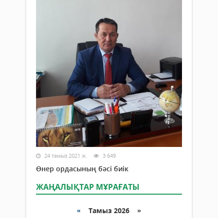
24 тамыз 2021 ж.
3 649
Өнер ордасының бәсі биік
ЖАҢАЛЫҚТАР МҰРАҒАТЫ
«
Тамыз 2026 »