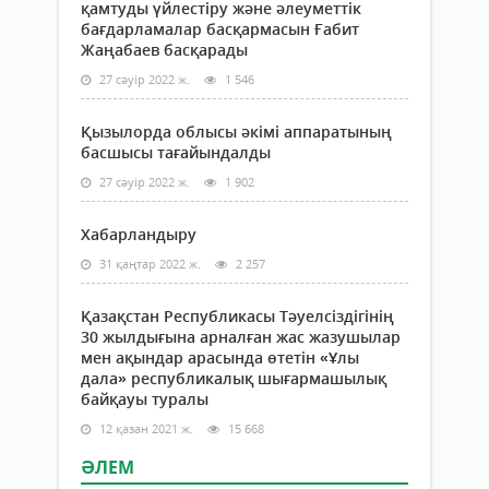
қамтуды үйлестіру және әлеуметтік
бағдарламалар басқармасын Ғабит
Жаңабаев басқарады
27 сәуір 2022 ж.
1 546
Қызылорда облысы әкімі аппаратының
басшысы тағайындалды
27 сәуір 2022 ж.
1 902
Хабарландыру
31 қаңтар 2022 ж.
2 257
Қазақстан Республикасы Тәуелсіздігінің
30 жылдығына арналған жас жазушылар
мен ақындар арасында өтетін «Ұлы
дала» республикалық шығармашылық
байқауы туралы
12 қазан 2021 ж.
15 668
ӘЛЕМ